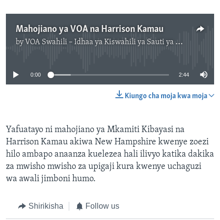
Mahojiano ya VOA na Harrison Kamau
by
VOA Swahili – Idhaa ya Kiswahili ya Sauti ya Amerika
No media source currently available
0:00
2:44
Kiungo cha moja kwa moja
Yafuatayo ni mahojiano ya Mkamiti Kibayasi na
Harrison Kamau akiwa New Hampshire kwenye zoezi
hilo ambapo anaanza kuelezea hali ilivyo katika dakika
za mwisho mwisho za upigaji kura kwenye uchaguzi
wa awali jimboni humo.
Shirikisha
Follow us