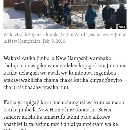
Wakazi wakiingia na kutoka katika Ward 1, Manchester,jimbo
la New Hampshire, Feb. 9, 2016.
Wakazi katika jimbo la New Hampshire ambako
theluji inamwagika wanaendelea kupiga kura Jumanne
katika uchaguzi wa awali wa kumteuwa mgombea
atakayewakilisha chama chake katika kinyang’anyiro
cha urais baadae mwaka huu.
Kabla ya upigaji kura huo uchunguzi wa kura za maoni
katika jimbo la New Hampshire ulionesha Bernie
sanders akishuka umaarufu lakini bado alikuwa
anashikilia tarakimu mbili dhidi ya mpinzani wa ke