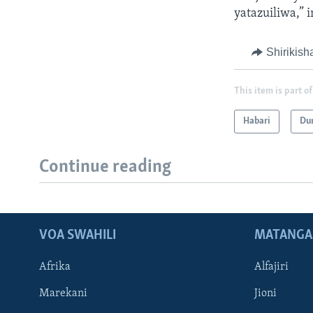
yatazuiliwa,” 
Shirikish
This item is part of
Habari
Du
Continue reading
VOA SWAHILI
MATANGA
Afrika
Alfajiri
Marekani
Jioni