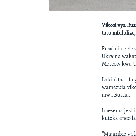
Vikosi vya Rus
tatu mfululizo
Russia imeele
Ukraine wakat
Moscow kwa Uk
Lakini taarifa
wamezuia vikos
mwa Russia.
Imesema jeshi
kutoka eneo l
“Majaribio ya