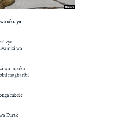
kwa siku ya
si vya
 uvamizi wa
nzi wa mpaka
sini magharibi
songa mbele
 wa Kursk