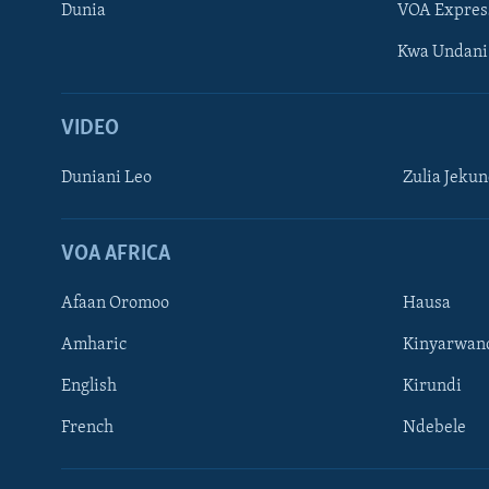
Dunia
VOA Expres
Kwa Undani
VIDEO
Duniani Leo
Zulia Jeku
VOA AFRICA
Afaan Oromoo
Hausa
Amharic
Kinyarwan
English
Kirundi
French
Ndebele
TUFUATE