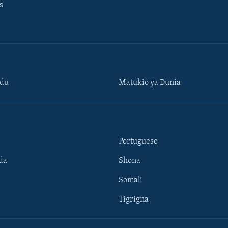
s
ndu
Matukio ya Dunia
Portuguese
da
Shona
Somali
Tigrigna