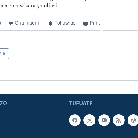
imesema wizara ya ulinzi.
a
Ona maoni
Follow us
Print
nia
ZO
TUFUATE