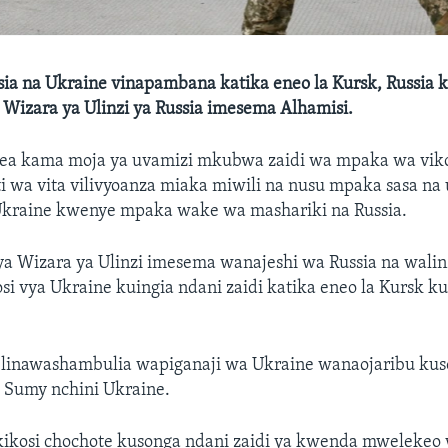
sia na Ukraine vinapambana katika eneo la Kursk, Russia 
, Wizara ya Ulinzi ya Russia imesema Alhamisi.
zea kama moja ya uvamizi mkubwa zaidi wa mpaka wa viko
i wa vita vilivyoanza miaka miwili na nusu mpaka sasa na
raine kwenye mpaka wake wa mashariki na Russia.
 ya Wizara ya Ulinzi imesema wanajeshi wa Russia na wali
i vya Ukraine kuingia ndani zaidi katika eneo la Kursk ku
 linawashambulia wapiganaji wa Ukraine wanaojaribu ku
a Sumy nchini Ukraine.
 kikosi chochote kusonga ndani zaidi ya kwenda mwelekeo