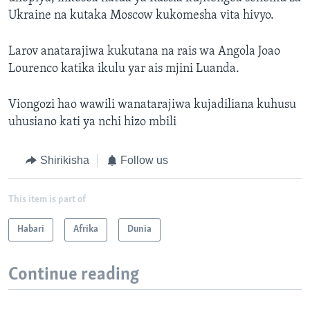
Ukraine na kutaka Moscow kukomesha vita hivyo.
Larov anatarajiwa kukutana na rais wa Angola Joao
Lourenco katika ikulu yar ais mjini Luanda.
Viongozi hao wawili wanatarajiwa kujadiliana kuhusu
uhusiano kati ya nchi hizo mbili
Shirikisha
Follow us
This item is part of
Habari
Afrika
Dunia
Continue reading