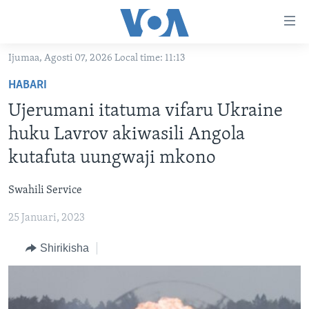
Upatikanaji
viungo
Nenda
Ijumaa, Agosti 07, 2026 Local time: 11:13
habari
HABARI
HABARI
kuu
VIDEO
KENYA
Nenda
Ujerumani itatuma vifaru Ukraine
MATANGAZO YETU
katika
TANZANIA
DUNIANI LEO
huku Lavrov akiwasili Angola
urambazaji
JARIDA LA WIKIENDI
JAMHURI YA KIDEMOKRASIA YA KONGO
MAISHA NA AFYA
ALFAJIRI 0300 UTC
kutafuta uungwaji mkono
Nenda
MAHOJIANO MAALUM: HABARI POTOFU
RWANDA
ZULIA JEKUNDU
VOA EXPRESS 1330 UTC
katika
Swahili Service
tafuta
UGANDA
JIONI 1630 UTC
TUFUATE
25 Januari, 2023
BURUNDI
KWA UNDANI 1800 UTC
Shirikisha
AFRIKA
MAREKANI
Lugha
DUNIA