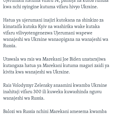
Ujerumani itatuma vifaru 14, pamoja na kutoa ruhusa
kwa nchi nyingine kutuma vifaru hivyo Ukraine.
Hatua ya ujerumani inajiri kutokana na shinkizo za
kimataifa kutoka Kyiv na washirika wake kutaka
vifaru vilivyotengenezwa Ujerumani wapewe
wanajeshi wa Ukraine wanaopigana na wanajeshi wa
Russia.
Utawala wa rais wa Marekani Joe Biden unatarajiwa
kutangaza hatua ya Marekani kutuma magari zaidi ya
kivita kwa wanajeshi wa Ukraine.
Rais Volodymyr Zelensky anaamini kwamba Ukraine
inahitaji vifaru 300 ili kuweka kuwashinda nguvu
wanajeshi wa Russia.
Balozi wa Russia nchini Marekani amesema kwamba