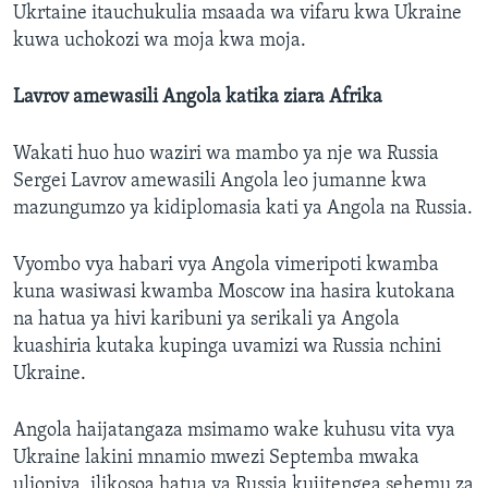
Ukrtaine itauchukulia msaada wa vifaru kwa Ukraine
kuwa uchokozi wa moja kwa moja.
Lavrov amewasili Angola katika ziara Afrika
Wakati huo huo waziri wa mambo ya nje wa Russia
Sergei Lavrov amewasili Angola leo jumanne kwa
mazungumzo ya kidiplomasia kati ya Angola na Russia.
Vyombo vya habari vya Angola vimeripoti kwamba
kuna wasiwasi kwamba Moscow ina hasira kutokana
na hatua ya hivi karibuni ya serikali ya Angola
kuashiria kutaka kupinga uvamizi wa Russia nchini
Ukraine.
Angola haijatangaza msimamo wake kuhusu vita vya
Ukraine lakini mnamio mwezi Septemba mwaka
uliopiya, ilikosoa hatua ya Russia kujitengea sehemu za