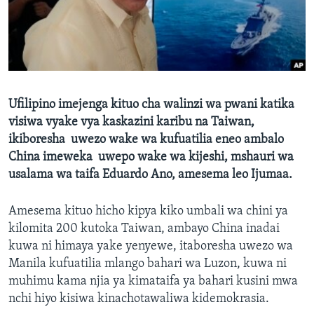
Ufilipino imejenga kituo cha walinzi wa pwani katika
visiwa vyake vya kaskazini karibu na Taiwan,
ikiboresha uwezo wake wa kufuatilia eneo ambalo
China imeweka uwepo wake wa kijeshi, mshauri wa
usalama wa taifa Eduardo Ano, amesema leo Ijumaa.
Amesema kituo hicho kipya kiko umbali wa chini ya
kilomita 200 kutoka Taiwan, ambayo China inadai
kuwa ni himaya yake yenyewe, itaboresha uwezo wa
Manila kufuatilia mlango bahari wa Luzon, kuwa ni
muhimu kama njia ya kimataifa ya bahari kusini mwa
nchi hiyo kisiwa kinachotawaliwa kidemokrasia.