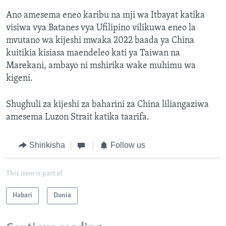
Ano amesema eneo karibu na mji wa Itbayat katika
visiwa vya Batanes vya Ufilipino vilikuwa eneo la
mvutano wa kijeshi mwaka 2022 baada ya China
kuitikia kisiasa maendeleo kati ya Taiwan na
Marekani, ambayo ni mshirika wake muhimu wa
kigeni.
Shughuli za kijeshi za baharini za China liliangaziwa
amesema Luzon Strait katika taarifa.
Shirikisha
Follow us
This item is part of
Habari
Dunia