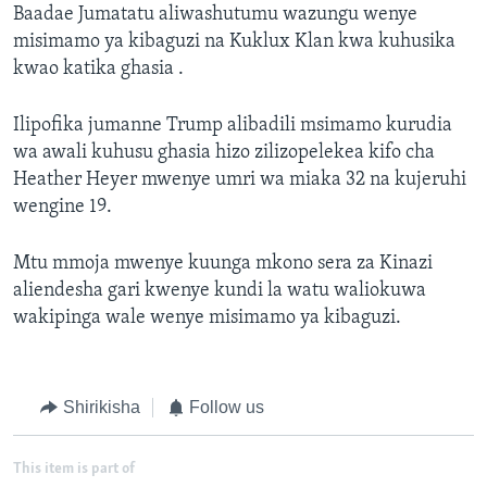
Baadae Jumatatu aliwashutumu wazungu wenye
misimamo ya kibaguzi na Kuklux Klan kwa kuhusika
kwao katika ghasia .
Ilipofika jumanne Trump alibadili msimamo kurudia
wa awali kuhusu ghasia hizo zilizopelekea kifo cha
Heather Heyer mwenye umri wa miaka 32 na kujeruhi
wengine 19.
Mtu mmoja mwenye kuunga mkono sera za Kinazi
aliendesha gari kwenye kundi la watu waliokuwa
wakipinga wale wenye misimamo ya kibaguzi.
Shirikisha
Follow us
This item is part of