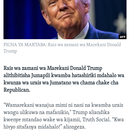
PICHA YA MAKTABA: Rais wa zamani wa Marekani Donald
Trump
Rais wa zamani wa Marekani Donald Trump
alithibitisha Jumapili kwamba hatashiriki mdahalo wa
kwanza wa urais wa Jumatano wa chama chake cha
Republican.
"Wamarekani wanajua mimi ni nani na kwamba urais
wangu ulikuwa na mafanikio," Trump aliandika
kwenye mtandao wake wa kijamii, Truth Social. “Kwa
hivyo sitafanya midahalo!” aliongeza.