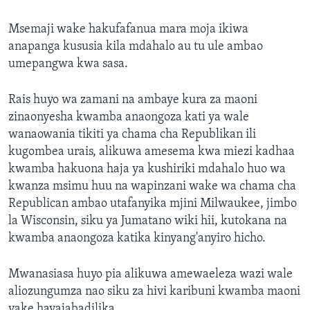
Msemaji wake hakufafanua mara moja ikiwa
anapanga kususia kila mdahalo au tu ule ambao
umepangwa kwa sasa.
Rais huyo wa zamani na ambaye kura za maoni
zinaonyesha kwamba anaongoza kati ya wale
wanaowania tikiti ya chama cha Republikan ili
kugombea urais, alikuwa amesema kwa miezi kadhaa
kwamba hakuona haja ya kushiriki mdahalo huo wa
kwanza msimu huu na wapinzani wake wa chama cha
Republican ambao utafanyika mjini Milwaukee, jimbo
la Wisconsin, siku ya Jumatano wiki hii, kutokana na
kwamba anaongoza katika kinyang'anyiro hicho.
Mwanasiasa huyo pia alikuwa amewaeleza wazi wale
aliozungumza nao siku za hivi karibuni kwamba maoni
yake hayajabadilika.