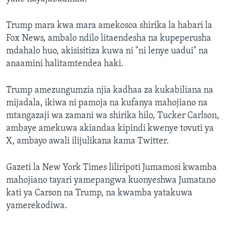
Trump mara kwa mara amekosoa shirika la habari la
Fox News, ambalo ndilo litaendesha na kupeperusha
mdahalo huo, akisisitiza kuwa ni "ni lenye uadui" na
anaamini halitamtendea haki.
Trump amezungumzia njia kadhaa za kukabiliana na
mijadala, ikiwa ni pamoja na kufanya mahojiano na
mtangazaji wa zamani wa shirika hilo, Tucker Carlson,
ambaye amekuwa akiandaa kipindi kwenye tovuti ya
X, ambayo awali ilijulikana kama Twitter.
Gazeti la New York Times liliripoti Jumamosi kwamba
mahojiano tayari yamepangwa kuonyeshwa Jumatano
kati ya Carson na Trump, na kwamba yatakuwa
yamerekodiwa.