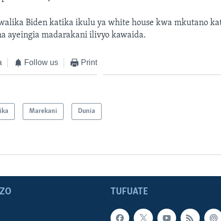
lika Biden katika ikulu ya white house kwa mkutano kati
a ayeingia madarakani ilivyo kawaida.
a
Follow us
Print
ika
Marekani
Dunia
ZO
TUFUATE