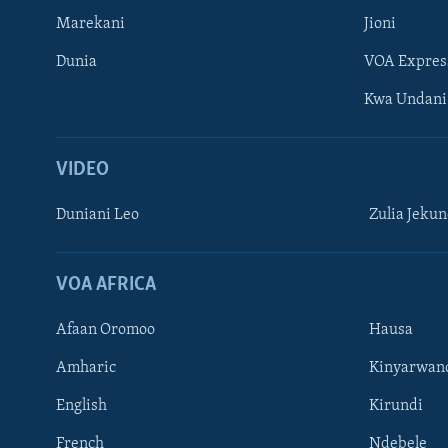
Marekani
Jioni
Dunia
VOA Expres
Kwa Undani
VIDEO
Duniani Leo
Zulia Jeku
VOA AFRICA
Afaan Oromoo
Hausa
Amharic
Kinyarwan
English
Kirundi
French
Ndebele