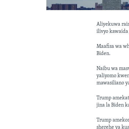
Aliyekuwa ra
ilivyo kawaid
Maafisa wa w
Biden.
Naibu wa masw
yaliyomo kwen
mawasiliano ya 
Trump amekata
jina la Biden
Trump amekosa
sherehe ya ku