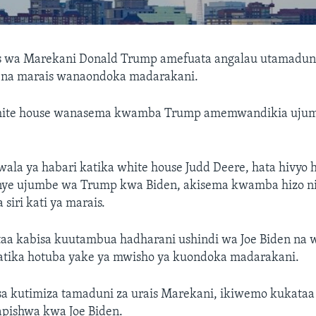
is wa Marekani Donald Trump amefuata angalau utamadu
a na marais wanaondoka madarakani.
hite house wanasema kwamba Trump amemwandikia ujumb
ala ya habari katika white house Judd Deere, hata hivyo
ye ujumbe wa Trump kwa Biden, akisema kwamba hizo ni
siri kati ya marais.
a kabisa kuutambua hadharani ushindi wa Joe Biden na w
 katika hotuba yake ya mwisho ya kuondoka madarakani.
 kutimiza tamaduni za urais Marekani, ikiwemo kukataa
apishwa kwa Joe Biden.