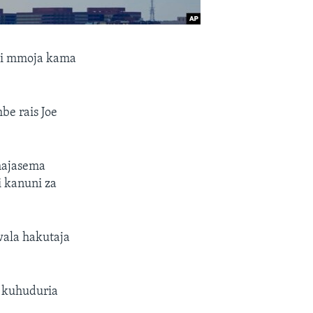
ni mmoja kama
e rais Joe
 hajasema
 kanuni za
ala hakutaja
 kuhuduria