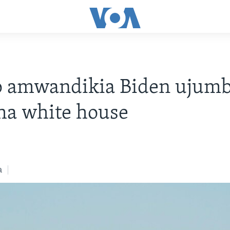
 amwandikia Biden ujumb
ha white house
a