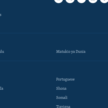
s
ndu
Matukio ya Dunia
Portuguese
da
Shona
Somali
Tigrigna