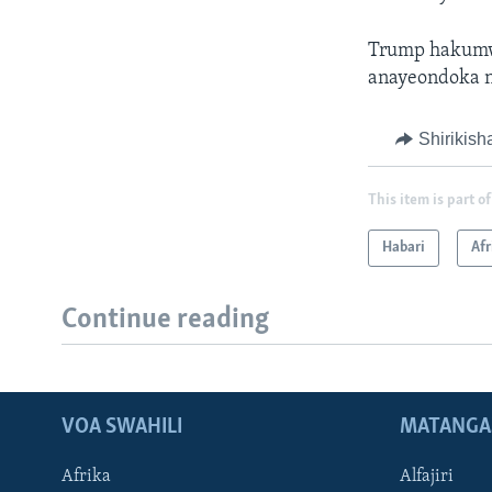
Trump hakumwa
anayeondoka n
Shirikish
This item is part of
Habari
Afr
Continue reading
VOA SWAHILI
MATANGA
Afrika
Alfajiri