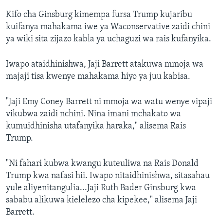
Kifo cha Ginsburg kimempa fursa Trump kujaribu
kuifanya mahakama iwe ya Waconservative zaidi chini
ya wiki sita zijazo kabla ya uchaguzi wa rais kufanyika.
Iwapo ataidhinishwa, Jaji Barrett atakuwa mmoja wa
majaji tisa kwenye mahakama hiyo ya juu kabisa.
"Jaji Emy Coney Barrett ni mmoja wa watu wenye vipaji
vikubwa zaidi nchini. Nina imani mchakato wa
kumuidhinisha utafanyika haraka," alisema Rais
Trump.
"Ni fahari kubwa kwangu kuteuliwa na Rais Donald
Trump kwa nafasi hii. Iwapo nitaidhinishwa, sitasahau
yule aliyenitangulia...Jaji Ruth Bader Ginsburg kwa
sababu alikuwa kielelezo cha kipekee," alisema Jaji
Barrett.