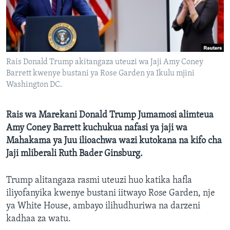
Rais Donald Trump akitangaza uteuzi wa Jaji Amy Coney
Barrett kwenye bustani ya Rose Garden ya Ikulu mjini
Washington DC.
Rais wa Marekani Donald Trump Jumamosi alimteua
Amy Coney Barrett kuchukua nafasi ya jaji wa
Mahakama ya Juu ilioachwa wazi kutokana na kifo cha
Jaji mliberali Ruth Bader Ginsburg.
Trump alitangaza rasmi uteuzi huo katika hafla
iliyofanyika kwenye bustani iitwayo Rose Garden, nje
ya White House, ambayo ilihudhuriwa na darzeni
kadhaa za watu.