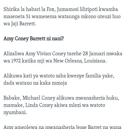
Shirika la habari la Fox, Jumamosi liliripoti kwamba
maseneta 51 wamesema wataunga mkono uteuzi huo
wa Jaji Barrett.
Amy Coney Barrett ni nani?
Alizaliwa Amy Vivian Coney tarehe 28 Januari mwaka
wa 1972 katika mji wa New Orleans, Louisiana.
Alikuwa kati ya watoto saba kwenye familia yake,
dada watano na kaka mmoja
Babake, Michael Coney alikuwa mwanasheria huku,
mamake, Linda Coney akiwa mlezi wa watoto
nyumbani.
Amy ameolewa na mwanasheria Jesse Barret na wana