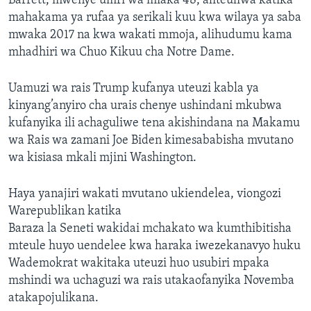
Barrett, mwenye umri wa miaka 48, aliteuliwa katika
mahakama ya rufaa ya serikali kuu kwa wilaya ya saba
mwaka 2017 na kwa wakati mmoja, alihudumu kama
mhadhiri wa Chuo Kikuu cha Notre Dame.
Uamuzi wa rais Trump kufanya uteuzi kabla ya
kinyang’anyiro cha urais chenye ushindani mkubwa
kufanyika ili achaguliwe tena akishindana na Makamu
wa Rais wa zamani Joe Biden kimesababisha mvutano
wa kisiasa mkali mjini Washington.
Haya yanajiri wakati mvutano ukiendelea, viongozi
Warepublikan katika
Baraza la Seneti wakidai mchakato wa kumthibitisha
mteule huyo uendelee kwa haraka iwezekanavyo huku
Wademokrat wakitaka uteuzi huo usubiri mpaka
mshindi wa uchaguzi wa rais utakaofanyika Novemba
atakapojulikana.