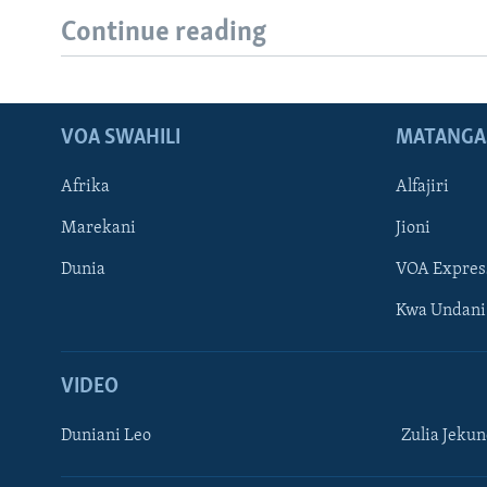
Continue reading
VOA SWAHILI
MATANGA
Afrika
Alfajiri
Marekani
Jioni
Dunia
VOA Expres
Kwa Undani
VIDEO
Duniani Leo
Zulia Jeku