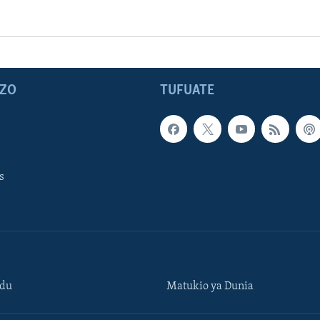
ZO
TUFUATE
s
ndu
Matukio ya Dunia