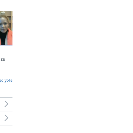
eza
o yote