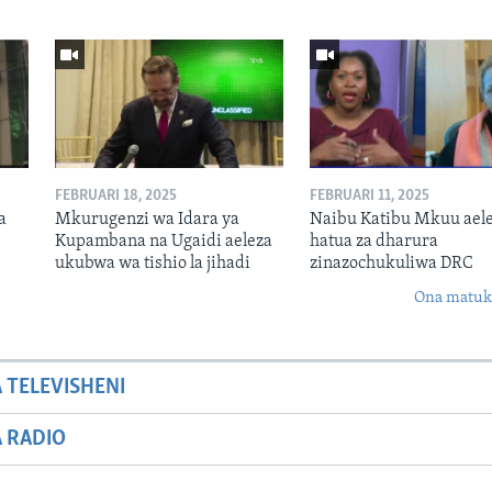
FEBRUARI 18, 2025
FEBRUARI 11, 2025
a
Mkurugenzi wa Idara ya
Naibu Katibu Mkuu ael
Kupambana na Ugaidi aeleza
hatua za dharura
ukubwa wa tishio la jihadi
zinazochukuliwa DRC
Ona matuki
A TELEVISHENI
A RADIO