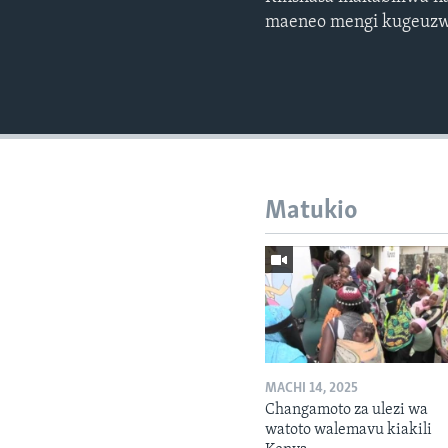
maeneo mengi kugeuzw
Matukio
MACHI 14, 2025
Changamoto za ulezi wa
watoto walemavu kiakili