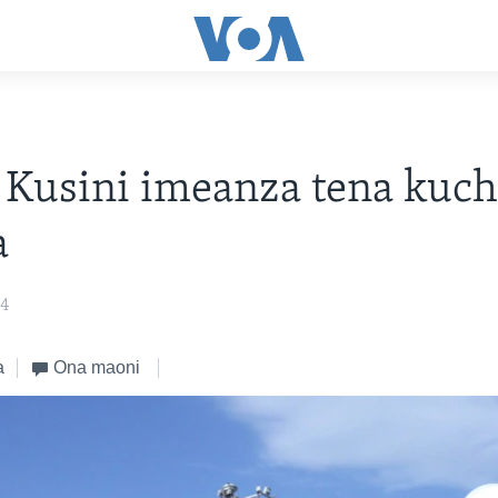
 Kusini imeanza tena kuc
a
24
a
Ona maoni