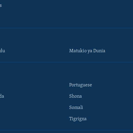
s
ndu
Matukio ya Dunia
Portuguese
da
Shona
Somali
Tigrigna