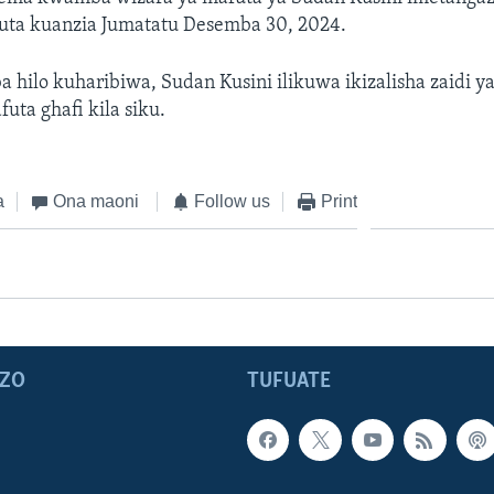
uta kuanzia Jumatatu Desemba 30, 2024.
 hilo kuharibiwa, Sudan Kusini ilikuwa ikizalisha zaidi y
uta ghafi kila siku.
a
Ona maoni
Follow us
Print
ZO
TUFUATE