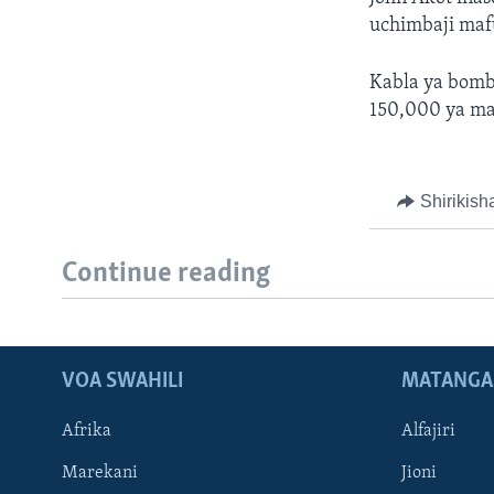
uchimbaji maf
Kabla ya bomba
150,000 ya maf
Shirikish
Continue reading
VOA SWAHILI
MATANGA
Afrika
Alfajiri
Marekani
Jioni