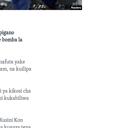
pigano
e bomba la
mafuta yake
am, na kuilipa
 ya kikosi cha
ni kukabiliwa
Kusini Kon
a kuanza tena