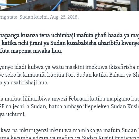
ng state, Sudan kusini. Aug. 25, 2018.
inapanga kuanza tena uchimbaji mafuta ghafi baada ya ma
 katika nchi jirani ya Sudan kusababisha uharibifu kweny
mafuta mapema mwaka huu.
 yenye idadi kubwa ya watu maskini imekuwa ikisafirisha 
soko la kimataifa kupitia Port Sudan katika Bahari ya Sh
ya usafirishaji huo.
a mafuta liliharibiwa mwezi Februari katika mapigano kati
F na jeshi la Sudan, hatua ambayo iliepelekea Sudan Kusi
 ya uchumi.
dikwa na mkurugenzi mkuu wa mamlaka ya mafuta Sudan 
sema kwamba wizara ya mafuta ya Sudan Kusini imetangaz