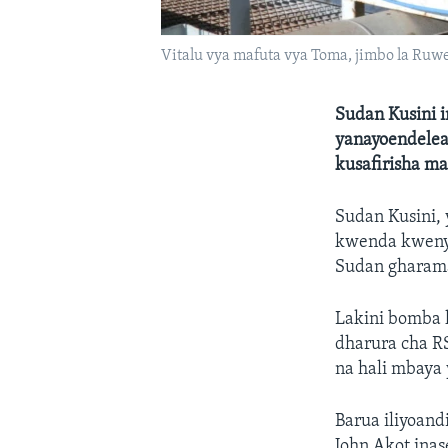
Vitalu vya mafuta vya Toma, jimbo la Ruwe
Sudan Kusini 
yanayoendelea
kusafirisha 
Sudan Kusini,
kwenda kwenye 
Sudan gharama 
Lakini bomba l
dharura cha RS
na hali mbaya
Barua iliyoan
John Akot ina