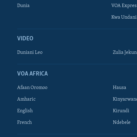
Dunia
VOA Expres
Kwa Undani
VIDEO
Duniani Leo
Zulia Jeku
VOA AFRICA
Afaan Oromoo
Hausa
Amharic
Kinyarwan
English
Kirundi
French
Ndebele
TUFUATE