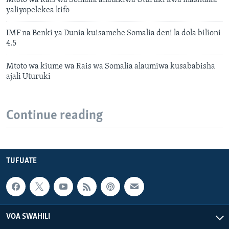
Mtoto wa Rais wa Somalia anatakiwa Uturuki kwa mashtaka
yaliyopelekea kifo
IMF na Benki ya Dunia kuisamehe Somalia deni la dola bilioni
4.5
Mtoto wa kiume wa Rais wa Somalia alaumiwa kusababisha
ajali Uturuki
Continue reading
TUFUATE
VOA SWAHILI