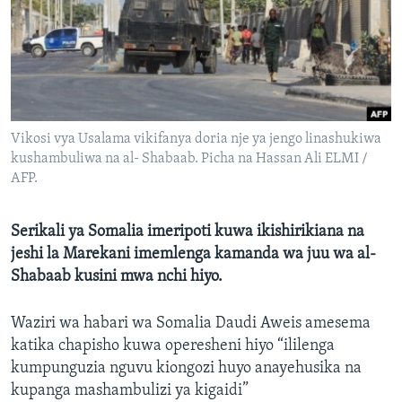
Vikosi vya Usalama vikifanya doria nje ya jengo linashukiwa
kushambuliwa na al- Shabaab. Picha na Hassan Ali ELMI /
AFP.
Serikali ya Somalia imeripoti kuwa ikishirikiana na
jeshi la Marekani imemlenga kamanda wa juu wa al-
Shabaab kusini mwa nchi hiyo.
Waziri wa habari wa Somalia Daudi Aweis amesema
katika chapisho kuwa operesheni hiyo “ililenga
kumpunguzia nguvu kiongozi huyo anayehusika na
kupanga mashambulizi ya kigaidi”