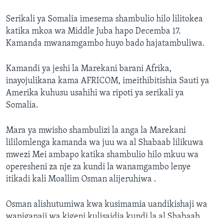
Serikali ya Somalia imesema shambulio hilo lilitokea
katika mkoa wa Middle Juba hapo Decemba 17.
Kamanda mwanamgambo huyo bado hajatambuliwa.
Kamandi ya jeshi la Marekani barani Afrika,
inayojulikana kama AFRICOM, imeithibitishia Sauti ya
Amerika kuhusu usahihi wa ripoti ya serikali ya
Somalia.
Mara ya mwisho shambulizi la anga la Marekani
lililomlenga kamanda wa juu wa al Shabaab lilikuwa
mwezi Mei ambapo katika shambulio hilo mkuu wa
operesheni za nje za kundi la wanamgambo lenye
itikadi kali Moallim Osman alijeruhiwa .
Osman alishutumiwa kwa kusimamia uandikishaji wa
wapiganaji wa kigeni kulisaidia kundi la al Shabaab