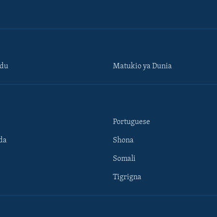
ndu
Matukio ya Dunia
Portuguese
da
Shona
Somali
Tigrigna