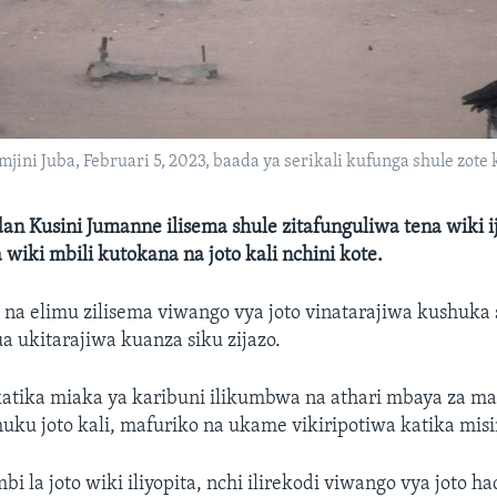
i Juba, Februari 5, 2023, baada ya serikali kufunga shule zote k
dan Kusini Jumanne ilisema shule zitafunguliwa tena wiki i
iki mbili kutokana na joto kali nchini kote.
 na elimu zilisema viwango vya joto vinatarajiwa kushuka
 ukitarajiwa kuanza siku zijazo.
katika miaka ya karibuni ilikumbwa na athari mbaya za ma
huku joto kali, mafuriko na ukame vikiripotiwa katika misi
 la joto wiki iliyopita, nchi ilirekodi viwango vya joto had