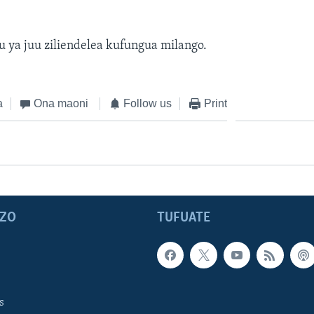
mu ya juu ziliendelea kufungua milango.
a
Ona maoni
Follow us
Print
ZO
TUFUATE
s