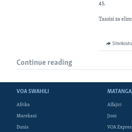
45.
Taasisi za eli
Shirikish
Continue reading
VOA SWAHILI
MATANGA
Afrika
Alfajiri
Marekani
Jioni
Dunia
VOA Expres