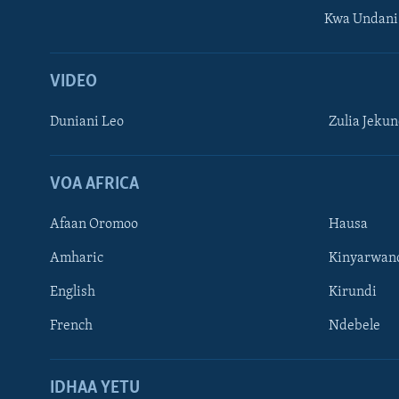
Kwa Undani
VIDEO
Duniani Leo
Zulia Jeku
VOA AFRICA
Afaan Oromoo
Hausa
Amharic
Kinyarwan
English
Kirundi
French
Ndebele
TUFUATE
IDHAA YETU