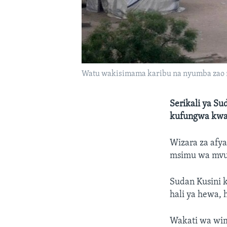
Watu wakisimama karibu na nyumba zao mjin
Serikali ya Su
kufungwa kwa w
Wizara za afya
msimu wa mvua
Sudan Kusini 
hali ya hewa, 
Wakati wa wimbi