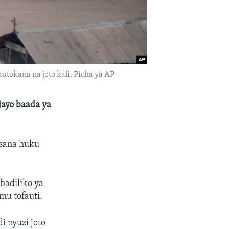
utokana na joto kali. Picha ya AP
jayo baada ya
 sana huku
badiliko ya
mu tofauti.
i nyuzi joto