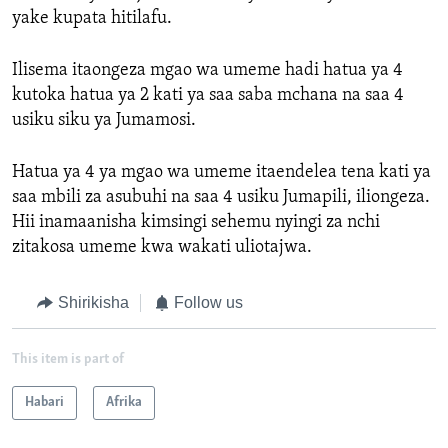
yake kupata hitilafu.
Ilisema itaongeza mgao wa umeme hadi hatua ya 4
kutoka hatua ya 2 kati ya saa saba mchana na saa 4
usiku siku ya Jumamosi.
Hatua ya 4 ya mgao wa umeme itaendelea tena kati ya
saa mbili za asubuhi na saa 4 usiku Jumapili, iliongeza.
Hii inamaanisha kimsingi sehemu nyingi za nchi
zitakosa umeme kwa wakati uliotajwa.
Shirikisha
Follow us
This item is part of
Habari
Afrika