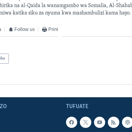
shirika na al-Qaida la wanamgambo wa Somalia, Al-Shaba
miwa katika siku za nyuma kwa mashambulizi kama hayo.
a
Follow us
Print
ika
ZO
TUFUATE