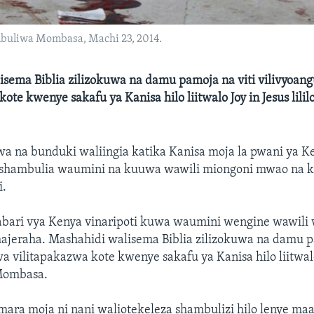
ambuliwa Mombasa, Machi 23, 2014.
isema Biblia zilizokuwa na damu pamoja na viti vilivyoan
ote kwenye sakafu ya Kanisa hilo liitwalo Joy in Jesus lilil
a na bunduki waliingia katika Kanisa moja la pwani ya K
ushambulia waumini na kuuwa wawili miongoni mwao na k
i.
bari vya Kenya vinaripoti kuwa waumini wengine wawili
ajeraha. Mashahidi walisema Biblia zilizokuwa na damu p
a vilitapakazwa kote kwenye sakafu ya Kanisa hilo liitwa
 Mombasa.
ara moja ni nani waliotekeleza shambulizi hilo lenye maaf