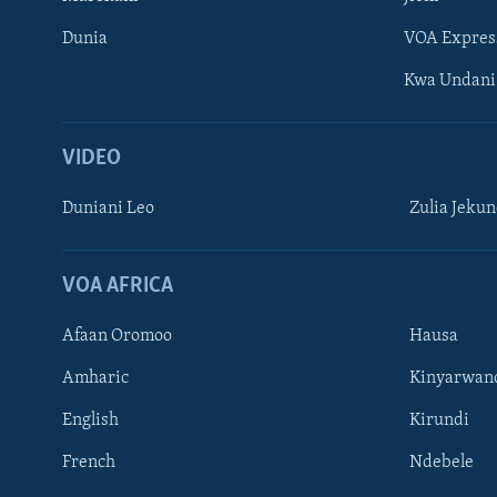
Dunia
VOA Expres
Kwa Undani
VIDEO
Duniani Leo
Zulia Jeku
VOA AFRICA
Afaan Oromoo
Hausa
Amharic
Kinyarwan
English
Kirundi
French
Ndebele