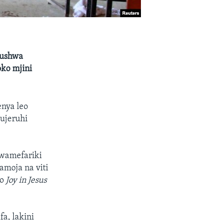
gushwa
oko mjini
enya leo
ujeruhi
 wamefariki
amoja na viti
lo
Joy in Jesus
a, lakini