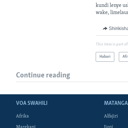
kundi lenye u
wake, limelau
Shirikish
This item is part of
Habari
Afr
Continue reading
VOA SWAHILI
MATANGA
Afrika
Alfajiri
Marekani
Jioni