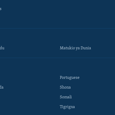
s
ndu
Matukio ya Dunia
Portuguese
da
Shona
Somali
Tigrigna