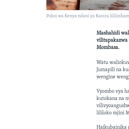
Polisi wa Kenya ndani ya Kanisa lililosh
Mashahidi wal
vilitapakazwa k
Mombasa.
Watu waliokuw
Jumapili na k
wengine weng
Vyombo vya ha
kutokana na m
vilivyoangushw
lililoko mjini
Haikubainika m