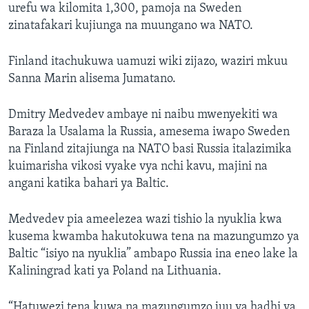
urefu wa kilomita 1,300, pamoja na Sweden
zinatafakari kujiunga na muungano wa NATO.
Finland itachukuwa uamuzi wiki zijazo, waziri mkuu
Sanna Marin alisema Jumatano.
Dmitry Medvedev ambaye ni naibu mwenyekiti wa
Baraza la Usalama la Russia, amesema iwapo Sweden
na Finland zitajiunga na NATO basi Russia italazimika
kuimarisha vikosi vyake vya nchi kavu, majini na
angani katika bahari ya Baltic.
Medvedev pia ameelezea wazi tishio la nyuklia kwa
kusema kwamba hakutokuwa tena na mazungumzo ya
Baltic “isiyo na nyuklia” ambapo Russia ina eneo lake la
Kaliningrad kati ya Poland na Lithuania.
“Hatuwezi tena kuwa na mazungumzo juu ya hadhi ya