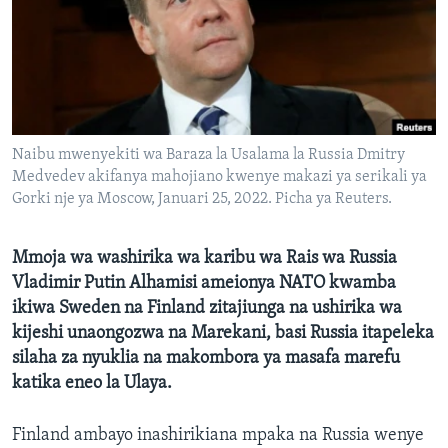
Naibu mwenyekiti wa Baraza la Usalama la Russia Dmitry
Medvedev akifanya mahojiano kwenye makazi ya serikali ya
Gorki nje ya Moscow, Januari 25, 2022. Picha ya Reuters.
Mmoja wa washirika wa karibu wa Rais wa Russia
Vladimir Putin Alhamisi ameionya NATO kwamba
ikiwa Sweden na Finland zitajiunga na ushirika wa
kijeshi unaongozwa na Marekani, basi Russia itapeleka
silaha za nyuklia na makombora ya masafa marefu
katika eneo la Ulaya.
Finland ambayo inashirikiana mpaka na Russia wenye