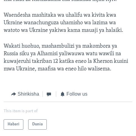
Waendesha mashitaka wa uhalifu wa kivita kwa
Ukraine wanachunguza uhamisho wa lazima wa
watoto wa Ukraine yakiwa kama mauaji ya halaiki.
Wakati huohuo, mashambulizi ya makombora ya
Russia siku ya Alhamisi yaliwauwa watu wawili na
kuwajeruhi takriban 12 katika eneo la Kherson kusini
mwa Ukraine, maafisa wa eneo hilo walisema.
Shirikisha
Follow us
This item is part of
Habari
Dunia