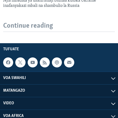
Njia mbadala ya usafirishaji bidhaa kutoka Ukraine
inafanyakazi mbali na shambulio la Russia
Continue reading
TUFUATE
VOA SWAHILI
MATANGAZO
VIDEO
VOA AFRICA