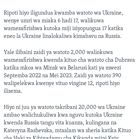
Ripoti hiyo iligundua kwamba watoto wa Ukraine,
wenye umri wa miaka 6 hadi 17, walikuwa
wamesafirishwa kutoka miji isiyopungua 17 katika
eneo la Ukraine linalokaliwa kimabavu na Russia.
Yale ilibaini zaidi ya watoto 2,000 waliokuwa
wamesafirishwa kwenda kituo cha watoto cha Dubrava
katika mkoa wa Minsk wa Belarusi kati ya mwezi
Septemba 2022 na Mei 2023. Zaidi ya watoto 390
walipelekwa kwenye vituo vingine 12, ripoti hiyo
ilisema.
Hiyo ni juu ya watoto takribani 20,000 wa Ukraine
ambao walichukuliwa kwa nguvu kutoka Ukraine
kwenda Russia tangu vita kuanza, kulingana na
Kateryna Rashevska, mtaalam wa sheria katika Kituo
cha Haki za Kibinadamu cha Kikanda mjini Kyiv.