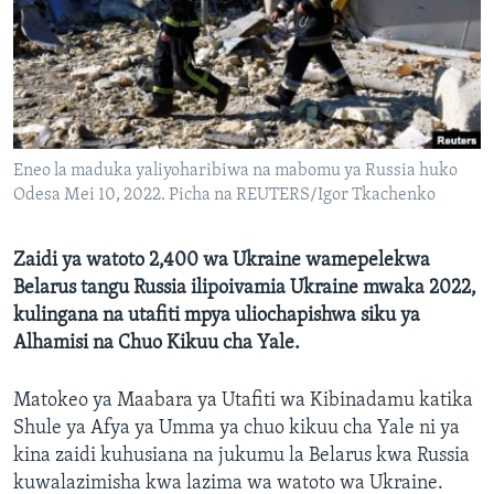
Eneo la maduka yaliyoharibiwa na mabomu ya Russia huko
Odesa Mei 10, 2022. Picha na REUTERS/Igor Tkachenko
Zaidi ya watoto 2,400 wa Ukraine wamepelekwa
Belarus tangu Russia ilipoivamia Ukraine mwaka 2022,
kulingana na utafiti mpya uliochapishwa siku ya
Alhamisi na Chuo Kikuu cha Yale.
Matokeo ya Maabara ya Utafiti wa Kibinadamu katika
Shule ya Afya ya Umma ya chuo kikuu cha Yale ni ya
kina zaidi kuhusiana na jukumu la Belarus kwa Russia
kuwalazimisha kwa lazima wa watoto wa Ukraine.