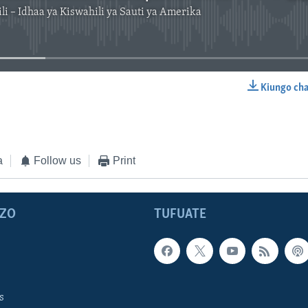
i – Idhaa ya Kiswahili ya Sauti ya Amerika
No media source currently available
Kiungo ch
EMBED
a
Follow us
Print
ZO
TUFUATE
s