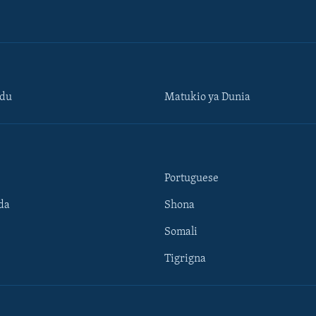
ndu
Matukio ya Dunia
Portuguese
da
Shona
Somali
Tigrigna