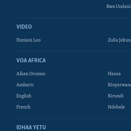
Kwa Undani
VIDEO
Duniani Leo
Zulia Jeku
VOA AFRICA
Afaan Oromoo
Hausa
Amharic
Kinyarwan
English
Kirundi
French
Ndebele
TUFUATE
IDHAA YETU