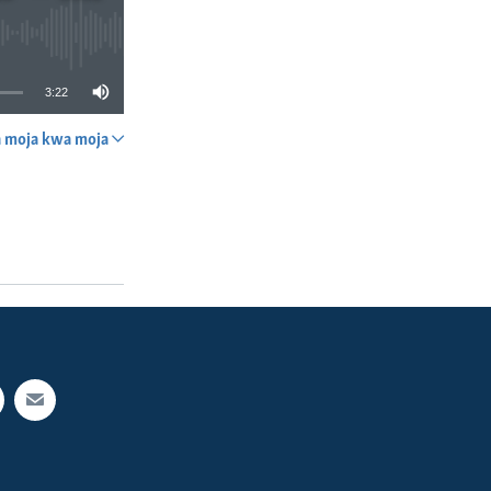
3:22
a moja kwa moja
SHARE