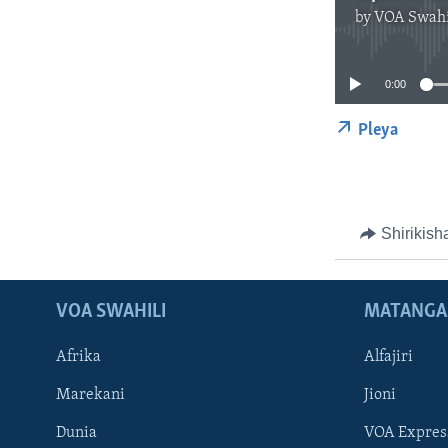
by
VOA Swahil
0:00
Pleya
Shirikish
VOA SWAHILI
MATANGA
Afrika
Alfajiri
Marekani
Jioni
Dunia
VOA Expres