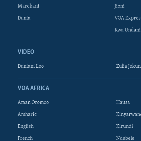
Marekani
Jioni
Dunia
VOA Expres
Kwa Undani
VIDEO
Duniani Leo
Zulia Jeku
VOA AFRICA
Afaan Oromoo
Hausa
Amharic
Kinyarwan
English
Kirundi
French
Ndebele