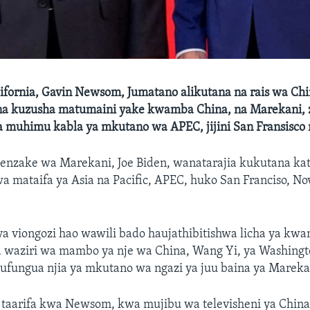
fornia, Gavin Newsom, Jumatano alikutana na rais wa Chin
, na kuzusha matumaini yake kwamba China, na Marekani, z
a muhimu kabla ya mkutano wa APEC, jijini San Fransisco 
wenzake wa Marekani, Joe Biden, wanatarajia kukutana ka
 mataifa ya Asia na Pacific, APEC, huko San Franciso, No
a viongozi hao wawili bado haujathibitishwa licha ya kwa
 waziri wa mambo ya nje wa China, Wang Yi, ya Washington
ufungua njia ya mkutano wa ngazi ya juu baina ya Mareka
a taarifa kwa Newsom, kwa mujibu wa televisheni ya Chin