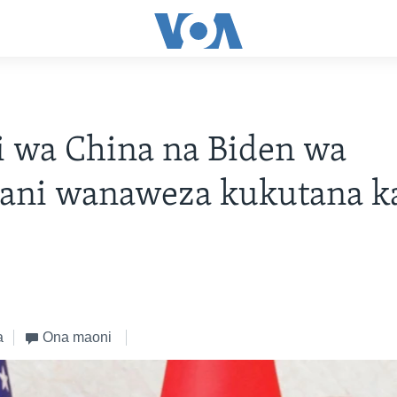
i wa China na Biden wa
ani wanaweza kukutana ka
a
Ona maoni