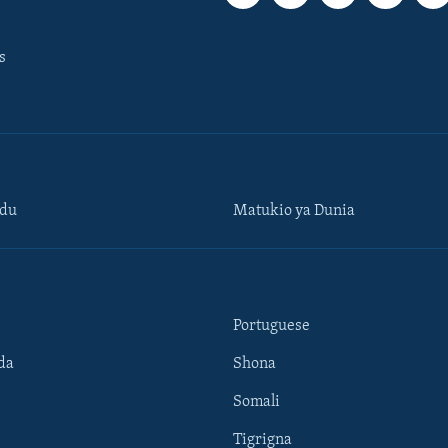
s
ndu
Matukio ya Dunia
Portuguese
da
Shona
Somali
Tigrigna