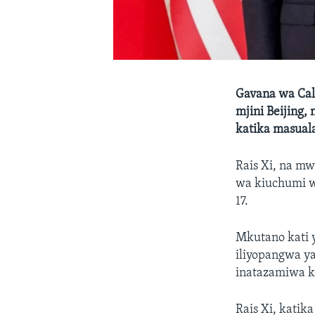
Gavana wa Cali
mjini Beijing
katika masual
Rais Xi, na m
wa kiuchumi wa
17.
Mkutano kati y
iliyopangwa ya
inatazamiwa k
Rais Xi, katik