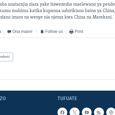
ba anatarajia ziara yake itawezesha maelewano ya pende
umu muhimu katika kupanua ushirikiano baina ya China, 
siano imara na wenye nia njema kwa China na Marekani.
a
Ona maoni
Follow us
Print
rekani
ZO
TUFUATE