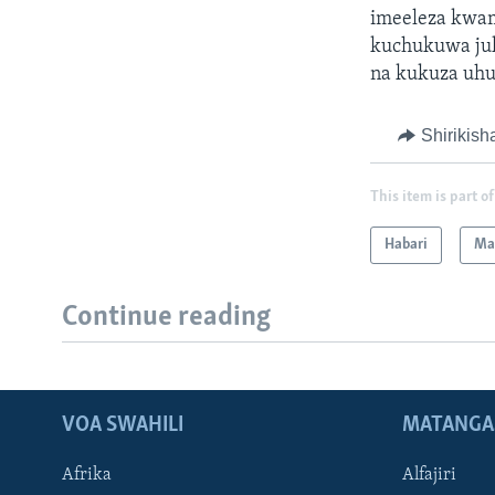
imeeleza kwam
kuchukuwa juk
na kukuza uhu
Shirikish
This item is part of
Habari
Ma
Continue reading
VOA SWAHILI
MATANGA
Afrika
Alfajiri