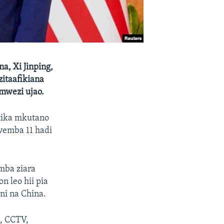
a, Xi Jinping,
itaafikiana
mwezi ujao.
tika mkutano
vemba 11 hadi
mba ziara
 leo hii pia
ni na China.
a, CCTV,