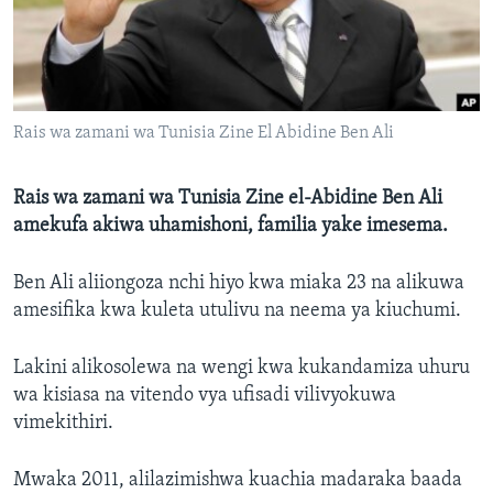
Rais wa zamani wa Tunisia Zine El Abidine Ben Ali
Rais wa zamani wa Tunisia Zine el-Abidine Ben Ali
amekufa akiwa uhamishoni, familia yake imesema.
Ben Ali aliiongoza nchi hiyo kwa miaka 23 na alikuwa
amesifika kwa kuleta utulivu na neema ya kiuchumi.
Lakini alikosolewa na wengi kwa kukandamiza uhuru
wa kisiasa na vitendo vya ufisadi vilivyokuwa
vimekithiri.
Mwaka 2011, alilazimishwa kuachia madaraka baada