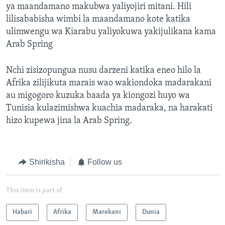
ya maandamano makubwa yaliyojiri mitani. Hili
lilisababisha wimbi la maandamano kote katika
ulimwengu wa Kiarabu yaliyokuwa yakijulikana kama
Arab Spring
Nchi zisizopungua nusu darzeni katika eneo hilo la
Afrika zilijikuta marais wao wakiondoka madarakani
au migogoro kuzuka baada ya kiongozi huyo wa
Tunisia kulazimishwa kuachia madaraka, na harakati
hizo kupewa jina la Arab Spring.
Shirikisha
Follow us
This item is part of
Habari
Afrika
Marekani
Dunia