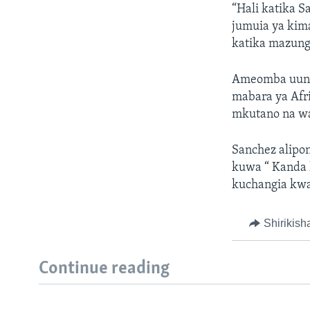
“Hali katika S
jumuia ya kim
katika mazung
Ameomba uung
mabara ya Afr
mkutano na wa
Sanchez alipon
kuwa “ Kanda 
kuchangia kwa
Shirikish
Continue reading