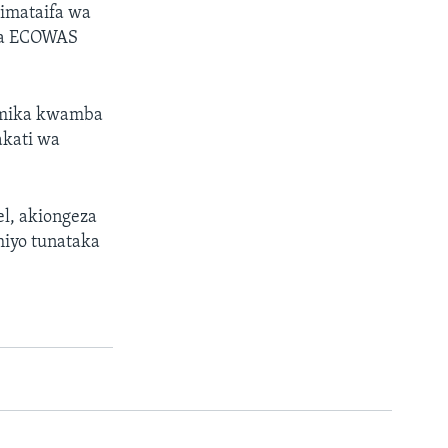
kimataifa wa
 na ECOWAS
amika kwamba
akati wa
el, akiongeza
hiyo tunataka