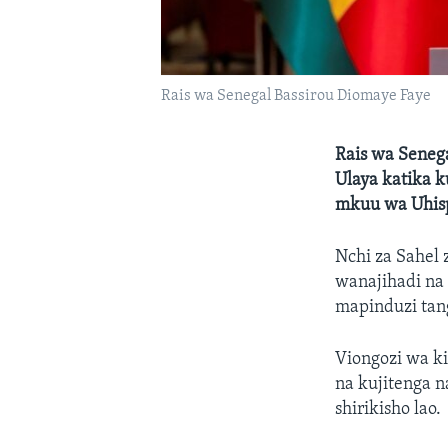
Rais wa Senegal Bassirou Diomaye Faye
Rais wa Seneg
Ulaya katika k
mkuu wa Uhisp
Nchi za Sahel
wanajihadi na
mapinduzi ta
Viongozi wa ki
na kujitenga 
shirikisho lao.