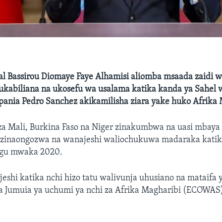
al Bassirou Diomaye Faye Alhamisi aliomba msaada zaidi 
ukabiliana na ukosefu wa usalama katika kanda ya Sahel 
ania Pedro Sanchez akikamilisha ziara yake huko Afrika 
 za Mali, Burkina Faso na Niger zinakumbwa na uasi mbaya
 zinaongozwa na wanajeshi waliochukuwa madaraka kati
ngu mwaka 2020.
jeshi katika nchi hizo tatu walivunja uhusiano na mataifa
na Jumuia ya uchumi ya nchi za Afrika Magharibi (ECOWAS