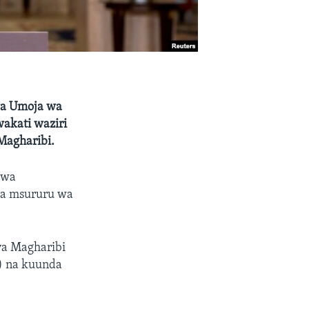
wa Umoja wa
wakati waziri
Magharibi.
 wa
ka msururu wa
 ya Magharibi
) na kuunda