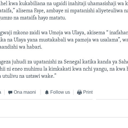
ahel kwa kukabiliana na ugaidi inahitaji uhamasishaji wa 
ataifa,” alisema Faye, ambaye ni mpatanishi aliyeteuliwa
umzo na mataifa hayo matatu.
waji mkono zaidi wa Umoja wa Ulaya, akisema “ inafah
ika na Ulaya yana mustakabali wa pamoja wa usalama”, w
andishi wa habari.
geza juhudi za upatanishi za Senegal katika kanda ya Sah
hii ni eneo muhimu la kimkakati kwa nchi yangu, na kwa 
 utulivu na ustawi wake.”
a
Ona maoni
Follow us
Print