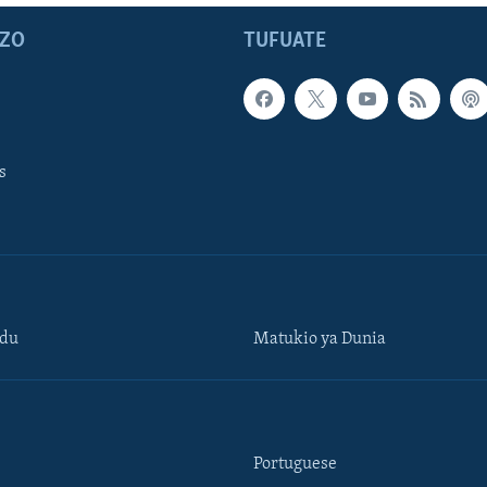
ZO
TUFUATE
s
ndu
Matukio ya Dunia
Portuguese