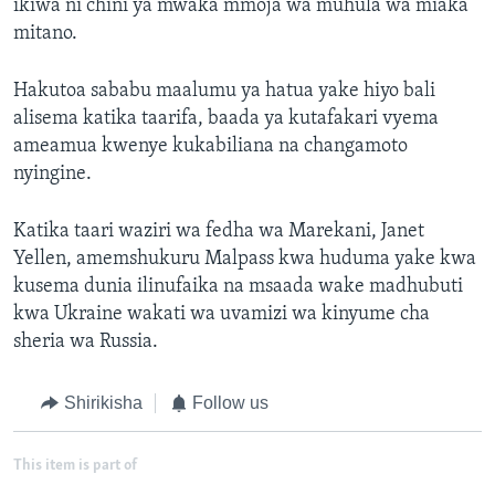
ikiwa ni chini ya mwaka mmoja wa muhula wa miaka
mitano.
Hakutoa sababu maalumu ya hatua yake hiyo bali
alisema katika taarifa, baada ya kutafakari vyema
ameamua kwenye kukabiliana na changamoto
nyingine.
Katika taari waziri wa fedha wa Marekani, Janet
Yellen, amemshukuru Malpass kwa huduma yake kwa
kusema dunia ilinufaika na msaada wake madhubuti
kwa Ukraine wakati wa uvamizi wa kinyume cha
sheria wa Russia.
Shirikisha
Follow us
This item is part of