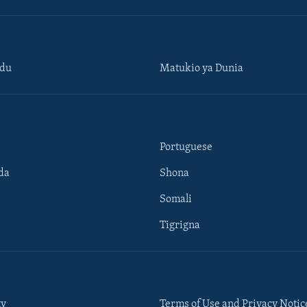
ndu
Matukio ya Dunia
Portuguese
da
Shona
Somali
Tigrigna
ty
Terms of Use and Privacy Notic