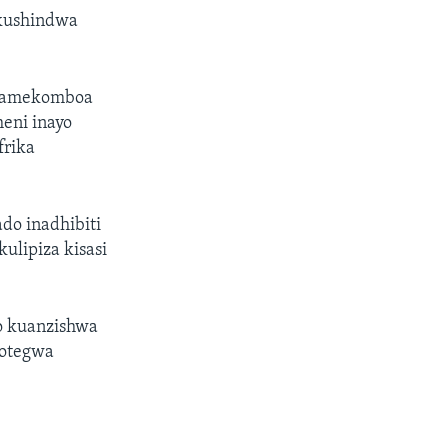
 kushindwa
o wamekomboa
eni inayo
frika
do inadhibiti
lipiza kisasi
ao kuanzishwa
yotegwa