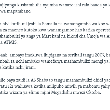
ipanga kushambulia nyumba wanazo ishi raia baada ya
a wa mapambano.
ya hivi karibuni jeshi la Somalia na wanamgambo wa ko
 za maeneo kutoka kwa wanamgambo hao katika operesh
shambulizi ya anga ya Marekani na kikosi cha Umoja wa A
na ATMIS.
aab, ambayo imekuwa ikipigana na serikali tangu 2007, ba
bali za nchi ambako wamefanya mashambulizi mengi ya ku
 katika nchi jirani.
lio baya zaidi la Al-Shabaab tangu mashambulizi dhidi y
atu 121 waliuawa katika milipuko miwili ya mabomu yali
atika wizara ya elimu mjini Mogadishu mwezi Oktoba.