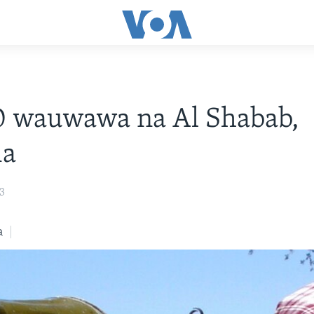
0 wauwawa na Al Shabab,
ia
23
a