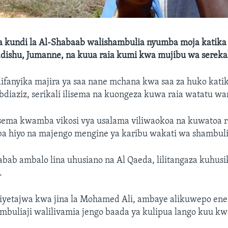
 kundi la Al-Shabaab walishambulia nyumba moja katik
dishu, Jumanne, na kuua raia kumi kwa mujibu wa sereka
ifanyika majira ya saa nane mchana kwa saa za huko katik
bdiaziz, serikali ilisema na kuongeza kuwa raia watatu w
ema kwamba vikosi vya usalama viliwaokoa na kuwatoa r
 hiyo na majengo mengine ya karibu wakati wa shambuli
abab ambalo lina uhusiano na Al Qaeda, lilitangaza kuhusi
.
iyetajwa kwa jina la Mohamed Ali, ambaye alikuwepo eneo
buliaji walilivamia jengo baada ya kulipua lango kuu kwa