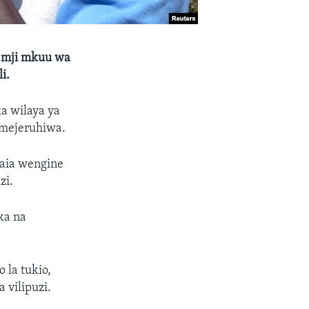
a mji mkuu wa
li.
a wilaya ya
amejeruhiwa.
aia wengine
zi.
ka na
 la tukio,
 vilipuzi.