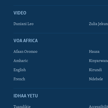
VIDEO
Duniani Leo
Zulia Jeku
VOA AFRICA
Afaan Oromoo
Hausa
Amharic
Kinyarwan
English
Kirundi
French
Ndebele
TUFUATE
IDHAA YETU
Tuandikie
Accessibili