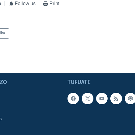
a
Follow us
Print
ika
ZO
TUFUATE
s