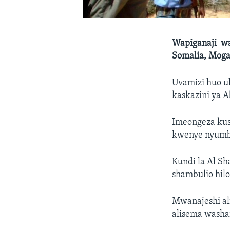
Wapiganaji wa
Somalia, Moga
Uvamizi huo ul
kaskazini ya A
Imeongeza kus
kwenye nyumba
Kundi la Al Sh
shambulio hilo
Mwanajeshi al
alisema washam