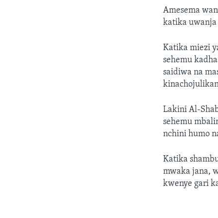
Amesema wanaj
katika uwanj
Katika miezi 
sehemu kadhaa
saidiwa na ma
kinachojulika
Lakini Al-Shab
sehemu mbalim
nchini humo na
Katika shambu
mwaka jana, w
kwenye gari k