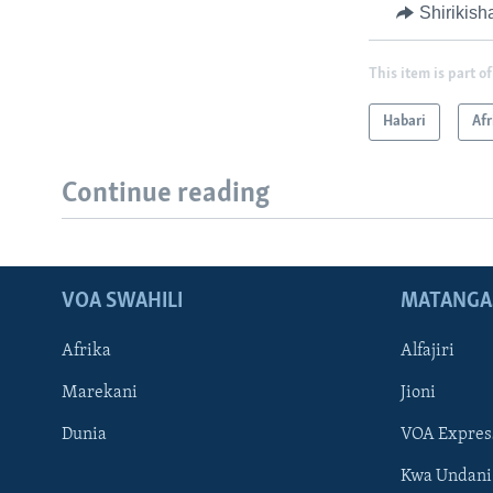
Shirikish
This item is part of
Habari
Afr
Continue reading
VOA SWAHILI
MATANGA
Afrika
Alfajiri
Marekani
Jioni
Dunia
VOA Expres
Kwa Undani