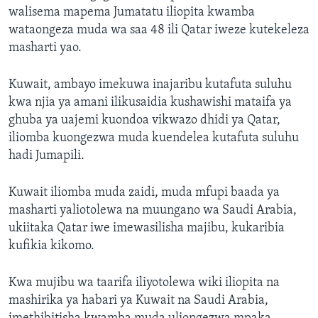
walisema mapema Jumatatu iliopita kwamba
wataongeza muda wa saa 48 ili Qatar iweze kutekeleza
masharti yao.
Kuwait, ambayo imekuwa inajaribu kutafuta suluhu
kwa njia ya amani ilikusaidia kushawishi mataifa ya
ghuba ya uajemi kuondoa vikwazo dhidi ya Qatar,
iliomba kuongezwa muda kuendelea kutafuta suluhu
hadi Jumapili.
Kuwait iliomba muda zaidi, muda mfupi baada ya
masharti yaliotolewa na muungano wa Saudi Arabia,
ukiitaka Qatar iwe imewasilisha majibu, kukaribia
kufikia kikomo.
Kwa mujibu wa taarifa iliyotolewa wiki iliopita na
mashirika ya habari ya Kuwait na Saudi Arabia,