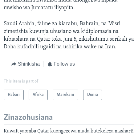
imethibitisha kwamba muda uliongezwa mpaka
mwisho wa Jumatatu iliyopita.
Saudi Arabia, falme za kiarabu, Bahrain, na Misri
zimetishia kuvunja uhusiano wa kidiplomasia na
kibiashara na Qatar toka Juni 5, zikishutumu serikali ya
Doha kufadhili ugaidi na ushirika wake na Iran.
Shirikisha
Follow us
This item is part of
Habari
Afrika
Marekani
Dunia
Zinazohusiana
Kuwait yaomba Qatar kuongezewa muda kutekeleza masharti