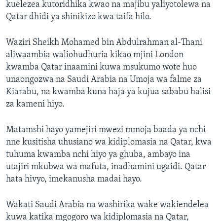
kuelezea kutoridhika kwao na majibu yaliyotolewa na
Qatar dhidi ya shinikizo kwa taifa hilo.
Waziri Sheikh Mohamed bin Abdulrahman al-Thani
aliwaambia waliohudhuria kikao mjini London
kwamba Qatar inaamini kuwa msukumo wote huo
unaongozwa na Saudi Arabia na Umoja wa falme za
Kiarabu, na kwamba kuna haja ya kujua sababu halisi
za kameni hiyo.
Matamshi hayo yamejiri mwezi mmoja baada ya nchi
nne kusitisha uhusiano wa kidiplomasia na Qatar, kwa
tuhuma kwamba nchi hiyo ya ghuba, ambayo ina
utajiri mkubwa wa mafuta, inadhamini ugaidi. Qatar
hata hivyo, imekanusha madai hayo.
Wakati Saudi Arabia na washirika wake wakiendelea
kuwa katika mgogoro wa kidiplomasia na Qatar,