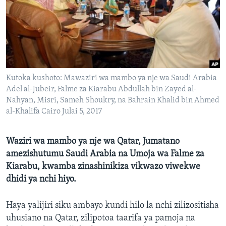
Kutoka kushoto: Mawaziri wa mambo ya nje wa Saudi Arabia
Adel al-Jubeir, Falme za Kiarabu Abdullah bin Zayed al-
Nahyan, Misri, Sameh Shoukry, na Bahrain Khalid bin Ahmed
al-Khalifa Cairo Julai 5, 2017
Waziri wa mambo ya nje wa Qatar, Jumatano
amezishutumu Saudi Arabia na Umoja wa Falme za
Kiarabu, kwamba zinashinikiza vikwazo viwekwe
dhidi ya nchi hiyo.
Haya yalijiri siku ambayo kundi hilo la nchi zilizositisha
uhusiano na Qatar, zilipotoa taarifa ya pamoja na