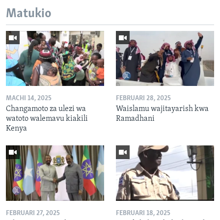
Matukio
MACHI 14, 2025
FEBRUARI 28, 2025
Changamoto za ulezi wa
Waislamu wajitayarish kwa
watoto walemavu kiakili
Ramadhani
Kenya
FEBRUARI 27, 2025
FEBRUARI 18, 2025