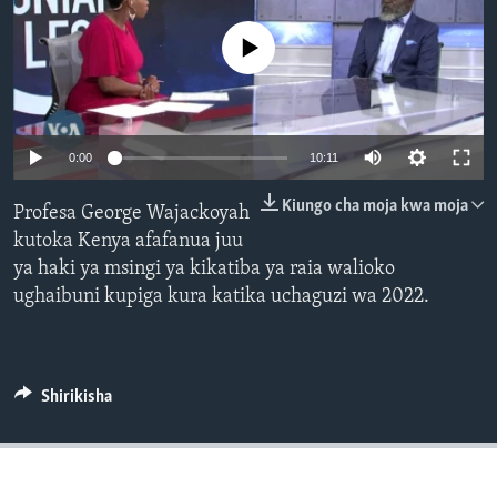
No media source currently available
0:00
10:11
Kiungo cha moja kwa moja
Profesa George Wajackoyah
kutoka Kenya afafanua juu
ya haki ya msingi ya kikatiba ya raia walioko
ughaibuni kupiga kura katika uchaguzi wa 2022.
Shirikisha