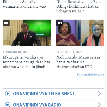
Ethiopia na Somalia
Nini kilichosababisha Raila
waimarisha uhusiano wao
Odinga kushindwa katika
uchaguzi wa AU?
FEBRUARI 18, 2025
FEBRUARI 11, 2025
Mkurugenzi wa Idara ya
Naibu Katibu Mkuu aeleza
Kupambana na Ugaidi aeleza
hatua za dharura
ukubwa wa tishio la jihadi
zinazochukuliwa DRC
Ona matukio yote
ONA VIPINDI VYA TELEVISHENI
ONA VIPINDI VYA RADIO