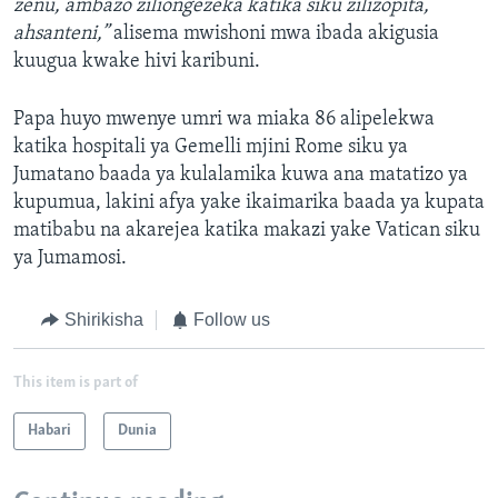
zenu, ambazo ziliongezeka katika siku zilizopita,
ahsanteni,”
alisema mwishoni mwa ibada akigusia
kuugua kwake hivi karibuni.
Papa huyo mwenye umri wa miaka 86 alipelekwa
katika hospitali ya Gemelli mjini Rome siku ya
Jumatano baada ya kulalamika kuwa ana matatizo ya
kupumua, lakini afya yake ikaimarika baada ya kupata
matibabu na akarejea katika makazi yake Vatican siku
ya Jumamosi.
Shirikisha
Follow us
This item is part of
Habari
Dunia