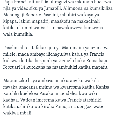
Papa Francis alifuatilia ufunguzi wa mkutano huo kwa
njia ya video siku ya Jumapili. Alimuona na kumsikiliza
Mchungaji Roberto Pasolini, mhubiri wa kaya ya
kipapa, lakini mapadri, maaskofu na makadinali
katika ukumbi wa Vatican hawakuweza kumwona
wala kumsikia.
Pasolini alitoa tafakari juu ya Matumaini ya uzima wa
milele, mada ambayo ilichaguliwa kabla ya Francis
kulazwa katika hospitali ya Gemelli huko Roma hapo
Februari 14 kutokana na maambukizi katika mapafu.
Mapumziko hayo ambayo ni mkusanyiko wa kila
mwaka unaoanza msimu wa kwaresma katika Kanisa
Katoliki kuelekea Pasaka unaendelea kwa wiki
kadhaa. Vatican imesema kuwa Francis atashiriki
katika ushirika wa kiroho Pamoja na uongozi wote
wakiwa mbali.