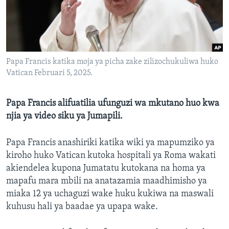
Papa Francis katika moja ya picha zake zilizochukuliwa huko
Vatican Februari 5, 2025.
Papa Francis alifuatilia ufunguzi wa mkutano huo kwa
njia ya video siku ya Jumapili.
Papa Francis anashiriki katika wiki ya mapumziko ya
kiroho huko Vatican kutoka hospitali ya Roma wakati
akiendelea kupona Jumatatu kutokana na homa ya
mapafu mara mbili na anatazamia maadhimisho ya
miaka 12 ya uchaguzi wake huku kukiwa na maswali
kuhusu hali ya baadae ya upapa wake.