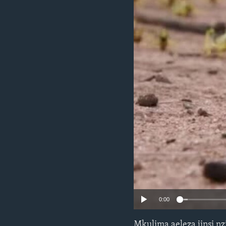
0:00
Mkulima aeleza jinsi n