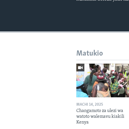
Matukio
MACHI 14, 2025
Changamoto za ulezi wa
watoto walemavu kiakili
Kenya