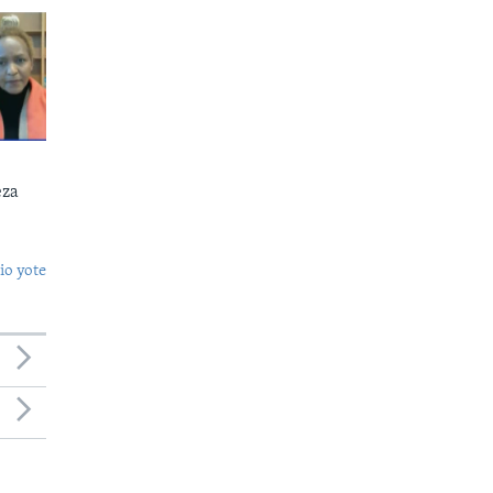
eza
o yote