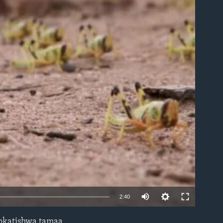
able
2:40
okatishwa tamaa.