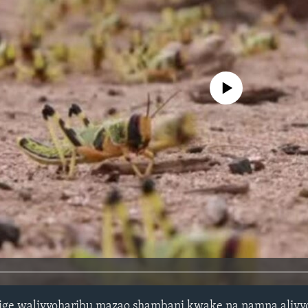
No media source currently avail
zige walivyoharibu mazao shambani kwake na namna alivy