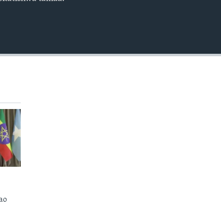
EMBED
ao