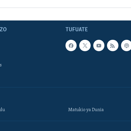
ZO
TUFUATE
s
ndu
Matukio ya Dunia