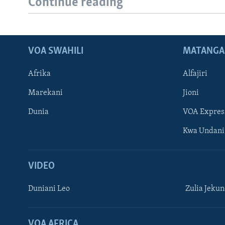
Continue reading
VOA SWAHILI
MATANGA
Afrika
Alfajiri
Marekani
Jioni
Dunia
VOA Expres
Kwa Undani
VIDEO
Duniani Leo
Zulia Jeku
VOA AFRICA