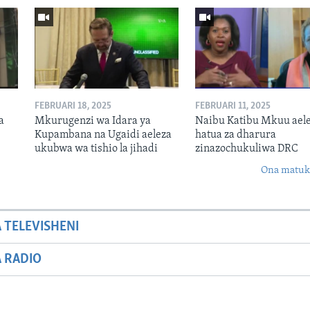
FEBRUARI 18, 2025
FEBRUARI 11, 2025
a
Mkurugenzi wa Idara ya
Naibu Katibu Mkuu ael
Kupambana na Ugaidi aeleza
hatua za dharura
ukubwa wa tishio la jihadi
zinazochukuliwa DRC
Ona matuki
A TELEVISHENI
A RADIO