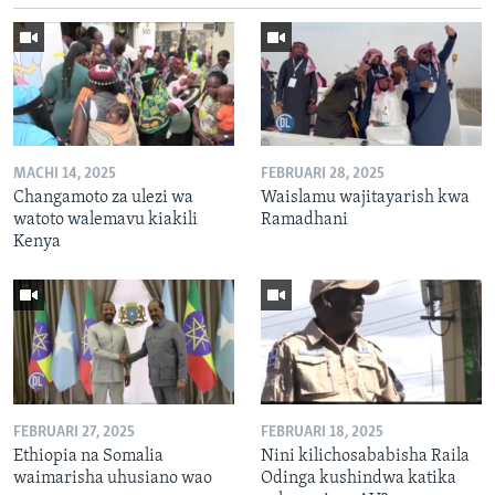
MACHI 14, 2025
FEBRUARI 28, 2025
Changamoto za ulezi wa
Waislamu wajitayarish kwa
watoto walemavu kiakili
Ramadhani
Kenya
FEBRUARI 27, 2025
FEBRUARI 18, 2025
Ethiopia na Somalia
Nini kilichosababisha Raila
waimarisha uhusiano wao
Odinga kushindwa katika