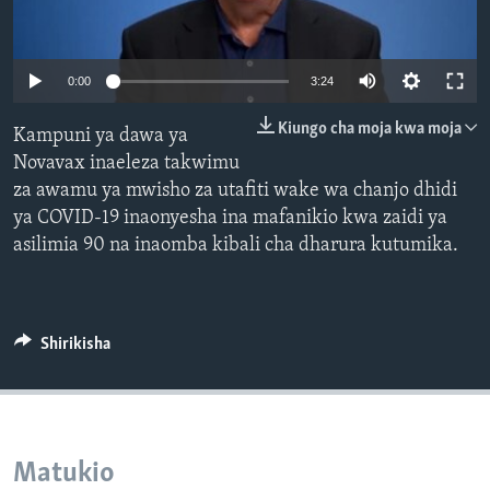
0:00
3:24
Kiungo cha moja kwa moja
Kampuni ya dawa ya
Novavax inaeleza takwimu
za awamu ya mwisho za utafiti wake wa chanjo dhidi
ya COVID-19 inaonyesha ina mafanikio kwa zaidi ya
asilimia 90 na inaomba kibali cha dharura kutumika.
Shirikisha
Matukio