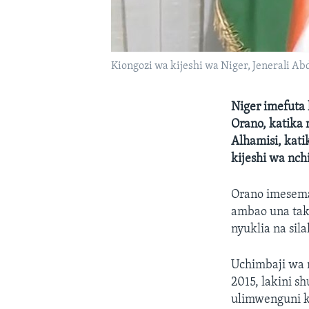
Kiongozi wa kijeshi wa Niger, Jenerali 
Niger imefuta 
Orano, katika
Alhamisi, kati
kijeshi wa nch
Orano imesem
ambao una takr
nyuklia na sila
Uchimbaji wa 
2015, lakini s
ulimwenguni ku