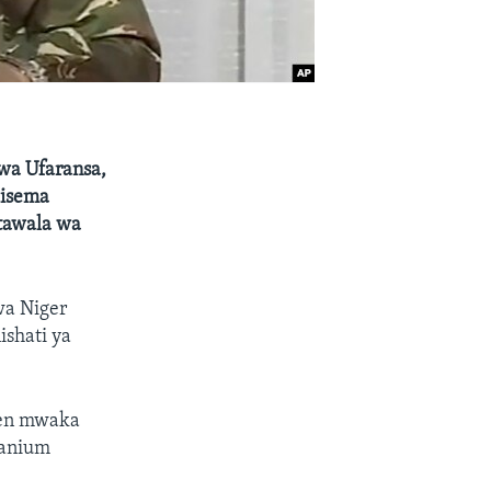
 wa Ufaransa,
lisema
utawala wa
a Niger
ishati ya
ren mwaka
ranium