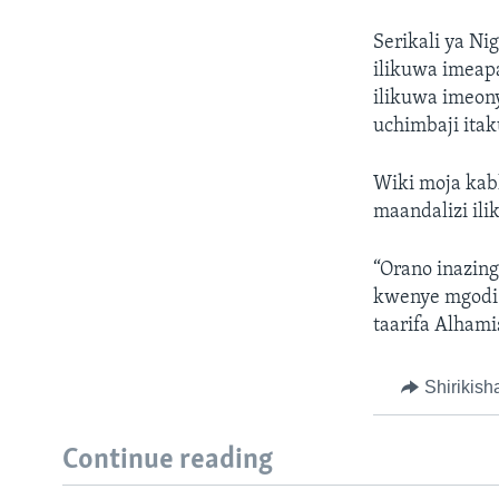
Serikali ya Ni
ilikuwa imeap
ilikuwa imeon
uchimbaji itak
Wiki moja kab
maandalizi il
“Orano inazin
kwenye mgodi 
taarifa Alhami
Shirikish
Continue reading