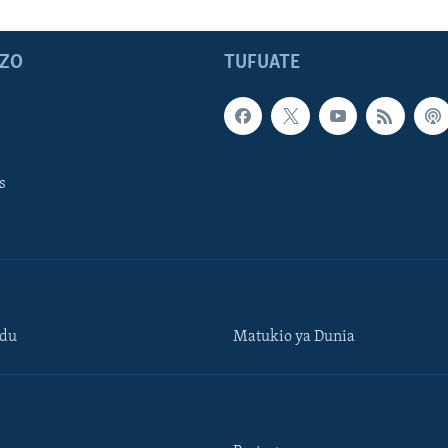
ZO
TUFUATE
s
ndu
Matukio ya Dunia