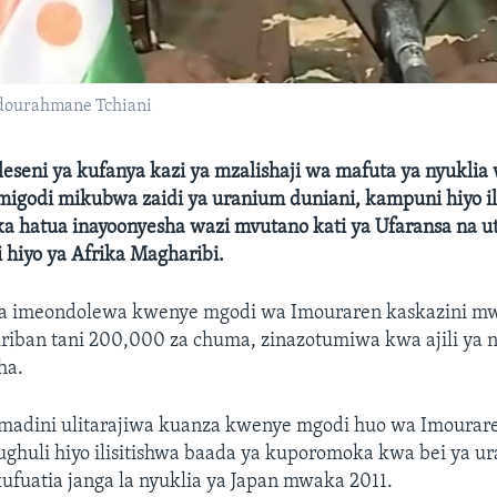
Abdourahmane Tchiani
leseni ya kufanya kazi ya mzalishaji wa mafuta ya nyuklia
 migodi mikubwa zaidi ya uranium duniani, kampuni hiyo i
ka hatua inayoonyesha wazi mvutano kati ya Ufaransa na 
i hiyo ya Afrika Magharibi.
a imeondolewa kwenye mgodi wa Imouraren kaskazini mw
iban tani 200,000 za chuma, zinazotumiwa kwa ajili ya n
ha.
madini ulitarajiwa kuanza kwenye mgodi huo wa Imoura
hughuli hiyo ilisitishwa baada ya kuporomoka kwa bei ya u
fuatia janga la nyuklia ya Japan mwaka 2011.