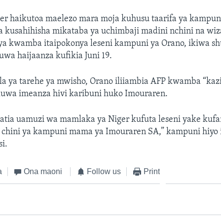
ger haikutoa maelezo mara moja kuhusu taarifa ya kampuni
a kusahihisha mikataba ya uchimbaji madini nchini na wiz
ya kwamba itaipokonya leseni kampuni ya Orano, ikiwa sh
uwa haijaanza kufikia Juni 19.
la ya tarehe ya mwisho, Orano iliiambia AFP kwamba “kazi
ikuwa imeanza hivi karibuni huko Imouraren.
gatia uamuzi wa mamlaka ya Niger kufuta leseni yake kufa
chini ya kampuni mama ya Imouraren SA,” kampuni hiyo i
si.
a
Ona maoni
Follow us
Print