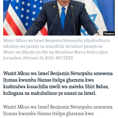
Waziri Mkuu wa Israel Benjamin Netanyahu alipohudhuria
mkutano wa pamoja na waandishi wa habari pamoja na
Waziri wa Mambo ya Nje wa Marekani Marco Rubio mjini
Jerusalem, Februari 16, 2025. REUTERS
Waziri Mkuu wa Israel Benjamin Netanyahu amesema
Ijumaa kwamba Hamas italipa gharama kwa
kushindwa kuuachilia mwili wa mateka Shiri Babas,
kulingana na makubaliano ya amani na Israel.
Waziri Mkuu wa Israel Benjamin Netanyahu amesema
Ijumaa kwamba Hamas italipa gharama kwa