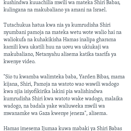
kushindwa kuuachilia mwili wa mateka Shiri Babas,
kulingana na makubaliano ya amani na Israel.
Tutachukua hatua kwa nia ya kumrudisha Shiri
nyumbani pamoja na mateka wetu wote walio hai na
waliokufa na kuhakikisha Hamas inalipa gharama
kamili kwa ukatili huu na uovu wa ukiukaji wa
makubaliano, Netanyahu alisema katika taarifa ya
kwenye video.
"Sio tu kwamba walimteka baba, Yarden Bibas, mama
kijana, Shiri, Pamoja na watoto wao wawili wadogo
kwa njia isiyofikirika lakini pia walishindwa
kumrudisha Shiri kwa watoto wake wadogo, malaika
wadogo, na badala yake waliuweka mwili wa
mwanamke wa Gaza kwenye jeneza", alisema.
Hamas imesema Ijumaa kuwa mabaki ya Shiri Babas