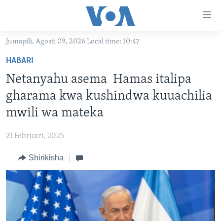
Upatikanaji
viungo
Nenda
Jumapili, Agosti 09, 2026 Local time: 10:47
habari
HABARI
HABARI
kuu
VIDEO
KENYA
Nenda
Netanyahu asema Hamas italipa
MATANGAZO YETU
katika
TANZANIA
DUNIANI LEO
gharama kwa kushindwa kuuachilia
urambazaji
JARIDA LA WIKIENDI
JAMHURI YA KIDEMOKRASIA YA KONGO
MAISHA NA AFYA
ALFAJIRI 0300 UTC
mwili wa mateka
Nenda
MAHOJIANO MAALUM: HABARI POTOFU
RWANDA
ZULIA JEKUNDU
VOA EXPRESS 1330 UTC
katika
21 Februari, 2025
tafuta
UGANDA
JIONI 1630 UTC
TUFUATE
Shirikisha
BURUNDI
KWA UNDANI 1800 UTC
AFRIKA
MAREKANI
Lugha
DUNIA