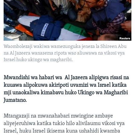
Waombolezaji wakiwa wamezunguka jeneza la Shireen Abu
na Al Jazeera wanasema ripota wao aliuwawa na vikosi vya
Israel huko ukingo wa magharibi.
Mwandishi wa habari wa Al Jazeera alipigwa risasi na
kuuawa alipokuwa akiripoti uvamizi wa Israel katika
mji unaokaliwa kimabavu huko Ukingo wa Magharibi
Jumatano.
Mtangazaji na mwanahabari mwingine ambaye
aliyejeruhiwa katika tukio hilo alivilaumu vikosi vya
Israel, huku Israel ikisema kuna ushahidi kwamba