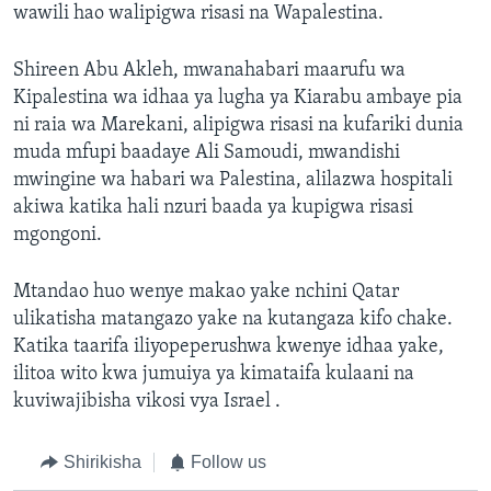
wawili hao walipigwa risasi na Wapalestina.
Shireen Abu Akleh, mwanahabari maarufu wa
Kipalestina wa idhaa ya lugha ya Kiarabu ambaye pia
ni raia wa Marekani, alipigwa risasi na kufariki dunia
muda mfupi baadaye Ali Samoudi, mwandishi
mwingine wa habari wa Palestina, alilazwa hospitali
akiwa katika hali nzuri baada ya kupigwa risasi
mgongoni.
Mtandao huo wenye makao yake nchini Qatar
ulikatisha matangazo yake na kutangaza kifo chake.
Katika taarifa iliyopeperushwa kwenye idhaa yake,
ilitoa wito kwa jumuiya ya kimataifa kulaani na
kuviwajibisha vikosi vya Israel .
Shirikisha
Follow us