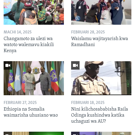
MACHI 14, 2025
FEBRUARI 28, 2025
Changamoto za ulezi wa
Waislamu wajitayarish kwa
watoto walemavu kiakili
Ramadhani
Kenya
FEBRUARI 27, 2025
FEBRUARI 18, 2025
Ethiopia na Somalia
Nini kilichosababisha Raila
waimarisha uhusiano wao
Odinga kushindwa katika
uchaguzi wa AU?