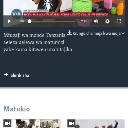
0:00
2:49
Kiungo cha moja kwa moja
Mfugaji wa mende Tanzania
aeleza uelewa wa matumizi
yake kama kitoweo unahitajika.
Shirikisha
Matukio