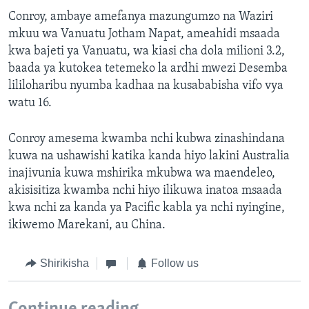
Conroy, ambaye amefanya mazungumzo na Waziri
mkuu wa Vanuatu Jotham Napat, ameahidi msaada
kwa bajeti ya Vanuatu, wa kiasi cha dola milioni 3.2,
baada ya kutokea tetemeko la ardhi mwezi Desemba
lililoharibu nyumba kadhaa na kusababisha vifo vya
watu 16.
Conroy amesema kwamba nchi kubwa zinashindana
kuwa na ushawishi katika kanda hiyo lakini Australia
inajivunia kuwa mshirika mkubwa wa maendeleo,
akisisitiza kwamba nchi hiyo ilikuwa inatoa msaada
kwa nchi za kanda ya Pacific kabla ya nchi nyingine,
ikiwemo Marekani, au China.
Shirikisha
Follow us