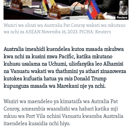
Waziri wa ulinzi wa Australia Pat Conroy wakati wa mkutano
wa nchi za ASEAN Novemba 16, 2023. PICHA: Reuters
Australia imeahidi kuendelea kutoa msaada mkubwa
kwa nchi za kusini mwa Pacific, katika mkutano
kuhusu usalama na Uchumi, uliofanyika leo Alhamisi
na Vanuatu wakati wa thathmini ya athari zinazoweza
kutokea kufuatia hatua ya rais Donald Trump
kupunguza msaada wa Marekani nje ya nchi.
Waziri wa maendeleo ya kimataifa wa Autralia Pat
Conroy, ameambia waandishi wa habari katika mji
mkuu wa Port Vila nchini Vanuatu kwamba Australia
itaendelea kusaidia nchi hiyo.