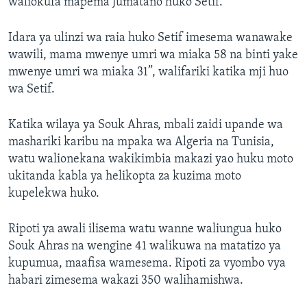
waliokufa mapema Jumatano huko Setif.
Idara ya ulinzi wa raia huko Setif imesema wanawake
wawili, mama mwenye umri wa miaka 58 na binti yake
mwenye umri wa miaka 31”, walifariki katika mji huo
wa Setif.
Katika wilaya ya Souk Ahras, mbali zaidi upande wa
mashariki karibu na mpaka wa Algeria na Tunisia,
watu walionekana wakikimbia makazi yao huku moto
ukitanda kabla ya helikopta za kuzima moto
kupelekwa huko.
Ripoti ya awali ilisema watu wanne waliungua huko
Souk Ahras na wengine 41 walikuwa na matatizo ya
kupumua, maafisa wamesema. Ripoti za vyombo vya
habari zimesema wakazi 350 walihamishwa.