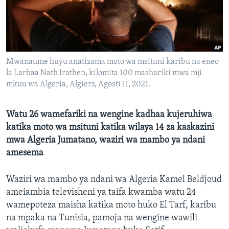
Mwanaume huyu anatizama moto wa msituni karibu na eneo
la Larbaa Nath Irathen, kilomita 100 mashariki mwa mji
mkuu wa Algeria, Algiers, Agosti 11, 2021.
Watu 26 wamefariki na wengine kadhaa kujeruhiwa
katika moto wa msituni katika wilaya 14 za kaskazini
mwa Algeria Jumatano, waziri wa mambo ya ndani
amesema
Waziri wa mambo ya ndani wa Algeria Kamel Beldjoud
ameiambia televisheni ya taifa kwamba watu 24
wamepoteza maisha katika moto huko El Tarf, karibu
na mpaka na Tunisia, pamoja na wengine wawili