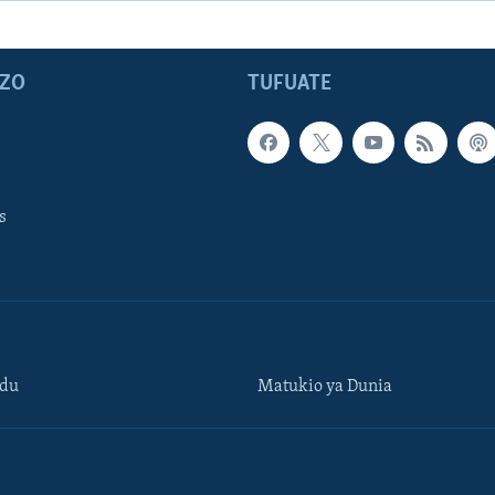
ZO
TUFUATE
s
ndu
Matukio ya Dunia