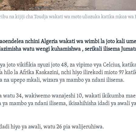
u na kijiji cha Toudja wakati wa moto uliozuka katika mkoa wa 
oendelea nchini Algeria wakati wa wimbi la joto kali ume
azimisha watu wengi kuhamishwa , serikali ilisema Jumat
a joto vikifikia nyuzi joto 48, za vipimo vya Celcius, katik
 hilo la Afrika Kaskazini, nchi hiyo ilirekodi mioto 97 kati
 na upepo mkali, wizara ya mambo ya ndani ilisema.
iua watu 34, wakiwemo wanajeshi 10, wakati ikikumba mae
 ya mambo ya ndani ilisema, ikisahihisha idadi ya awali y
dadi hiyo ya awali, watu 26 pia walijeruhiwa.