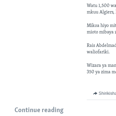
Watu 1,500 wal
mkuu Algiers,
Mikoa hiyo mit
mioto mibaya z
Rais Abdelmad
waliofariki.
Wizara ya mam
350 ya zima m
Shirikish
Continue reading