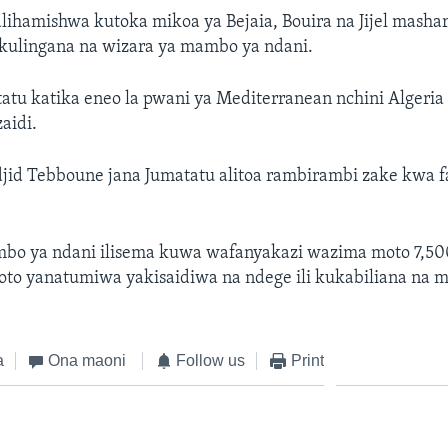
ihamishwa kutoka mikoa ya Bejaia, Bouira na Jijel masha
 kulingana na wizara ya mambo ya ndani.
atu katika eneo la pwani ya Mediterranean nchini Algeri
aidi.
jid Tebboune jana Jumatatu alitoa rambirambi zake kwa f
bo ya ndani ilisema kuwa wafanyakazi wazima moto 7,50
oto yanatumiwa yakisaidiwa na ndege ili kukabiliana na m
a
Ona maoni
Follow us
Print