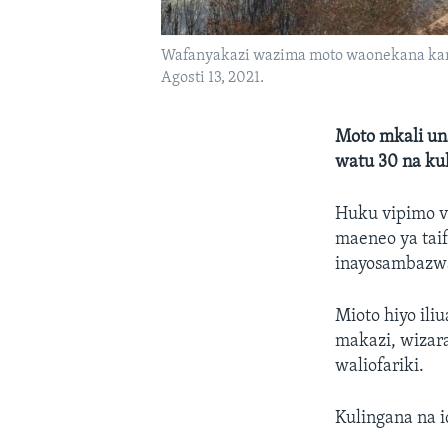
Wafanyakazi wazima moto waonekana karib
Agosti 13, 2021.
Moto mkali una
watu 30 na kul
Huku vipimo vy
maeneo ya taifa
inayosambazwa
Mioto hiyo il
makazi, wizara
waliofariki.
Kulingana na i