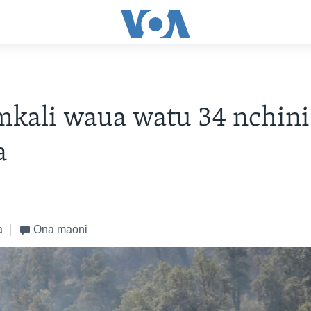
kali waua watu 34 nchini
a
a
Ona maoni