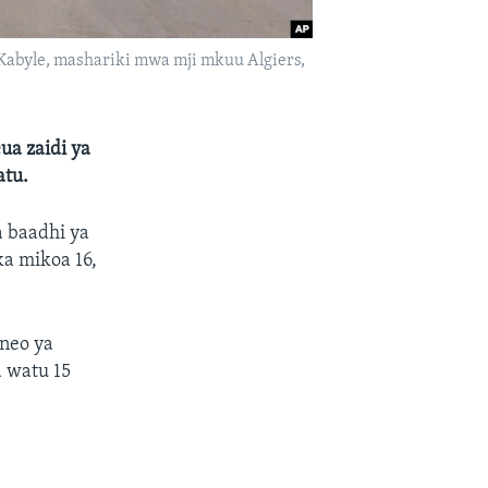
Kabyle, mashariki mwa mji mkuu Algiers,
ua zaidi ya
atu.
a baadhi ya
ka mikoa 16,
neo ya
a watu 15