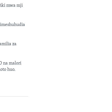
riki mwa mji
a imeshuhudia
amilia za
0 na malori
oto huo.