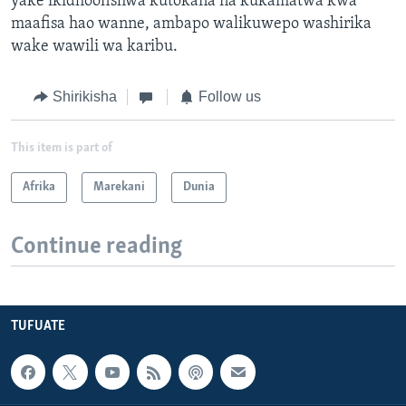
yake ikidhoofishwa kutokana na kukamatwa kwa
maafisa hao wanne, ambapo walikuwepo washirika
wake wawili wa karibu.
Shirikisha
Follow us
This item is part of
Afrika
Marekani
Dunia
Continue reading
TUFUATE