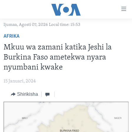
Upatikanaji
viungo
Nenda
Ijumaa, Agosti 07, 2026 Local time: 15:53
habari
HABARI
AFRIKA
kuu
VIDEO
KENYA
Nenda
Mkuu wa zamani katika Jeshi la
MATANGAZO YETU
katika
TANZANIA
DUNIANI LEO
Burkina Faso ametekwa nyara
urambazaji
JARIDA LA WIKIENDI
JAMHURI YA KIDEMOKRASIA YA KONGO
MAISHA NA AFYA
ALFAJIRI 0300 UTC
nyumbani kwake
Nenda
MAHOJIANO MAALUM: HABARI POTOFU
RWANDA
ZULIA JEKUNDU
VOA EXPRESS 1330 UTC
katika
15 Januari, 2024
tafuta
UGANDA
JIONI 1630 UTC
TUFUATE
Shirikisha
BURUNDI
KWA UNDANI 1800 UTC
AFRIKA
MAREKANI
Lugha
DUNIA