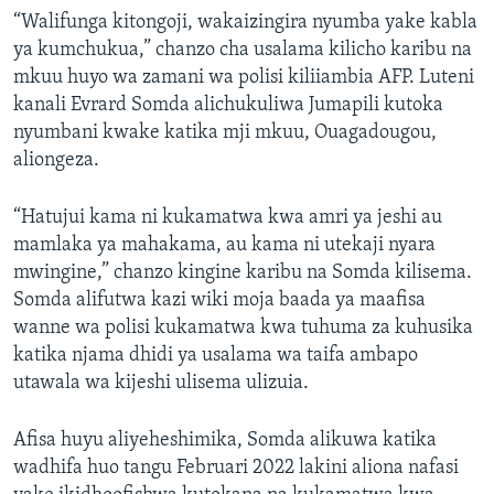
“Walifunga kitongoji, wakaizingira nyumba yake kabla
ya kumchukua,” chanzo cha usalama kilicho karibu na
mkuu huyo wa zamani wa polisi kiliiambia AFP. Luteni
kanali Evrard Somda alichukuliwa Jumapili kutoka
nyumbani kwake katika mji mkuu, Ouagadougou,
aliongeza.
“Hatujui kama ni kukamatwa kwa amri ya jeshi au
mamlaka ya mahakama, au kama ni utekaji nyara
mwingine,” chanzo kingine karibu na Somda kilisema.
Somda alifutwa kazi wiki moja baada ya maafisa
wanne wa polisi kukamatwa kwa tuhuma za kuhusika
katika njama dhidi ya usalama wa taifa ambapo
utawala wa kijeshi ulisema ulizuia.
Afisa huyu aliyeheshimika, Somda alikuwa katika
wadhifa huo tangu Februari 2022 lakini aliona nafasi