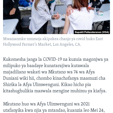
Mwananmke mmmoja akipokea chanjo ya covid huko East
Hollywood Farmer’s Market, Los Angeles, CA.
Kukomesha janga la COVID-19 na kuzuia magonjwa ya
milipuko ya baadaye kunatarajiwa kutawala
majadiliano wakati wa Mkutano wa 74 wa Afya
Duniani wiki hii, chombo kinachofanya maamuzi cha
Shirika la Afya Ulimwenguni. Kikao hicho pia
kitashughulikia maswala mengine muhimu ya kiafya.
Mkutano huo wa Afya Ulimwenguni wa 2021
utafanyika kwa njia ya mtandao, kuanzia leo Mei 24,