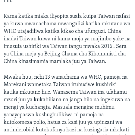
hili.
Kama katika miaka iliyopita suala kuipa Taiwan nafasi
ya kuwa mwanachama mwangalizi katika mkutano wa
WHO utajadiliwa katika kikao cha ufunguzi. China
inadai Taiwan kuwa ni kama moja ya majimbo yake na
imezuia ushiriki wa Taiwan tangu mwaka 2016 . Sera
ya China moja ya Beijing Chama cha Kikomunisti cha
China kinasimamia mamlaka juu ya Taiwan.
Mwaka huu, nchi 13 wanachama wa WHO, pamoja na
Marekani wametaka Taiwan iruhusiwe kushiriki
katika mkutano huo. Wanasema Taiwan ina ufahamu
mzuri juu ya kukabiliana na janga hilo na ingekuwa na
mengi ya kuchangia. Masuala mengine muhimu
yanayopaswa kushughulikiwa ni pamoja na
kutokomeza polio, hatua za kasi juu ya upinzani wa
antimicrobial kutokufanya kazi na kuzingatia mkakati