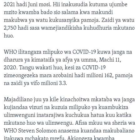
2021 hadi Juni mosi. Hii inakusudia kutuma ujumbe
mzito kwamba bado sio salama kwa makundi
makubwa ya watu kukusanyika pamoja. Zaidi ya watu
2,750 hadi sasa wamejiandikisha kuhudhuria mkutano
huo.
WHO ilitangaza mlipuko wa COVID-19 kuwa janga na
dharura ya kimataifa ya afya ya umma, Machi 11,
2020. Tangu wakati huo, kesi za COVID-19
zimeongezeka mara arobaini hadi milioni 162, pamoja
na zaidi ya vifo milioni 3.3.
Majadiliano juu ya kile kinachoitwa mkataba wa janga
kujiandaa vizuri na kuzuia milipuko ya kuambukiza
ulimwenguni inatarajiwa kuchukua hatua kuu katika
mkutano huo wa ulimwengu. Afisa mkuu wa sheria wa
WHO Steven Solomon anasema kuandaa makubaliano
itakuwa mchakato mrefu. Akiongeza kwamba