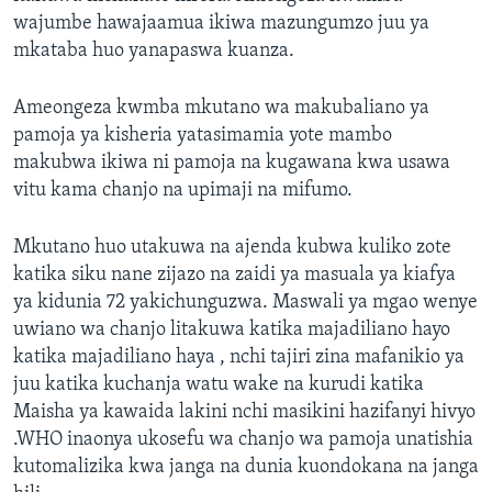
wajumbe hawajaamua ikiwa mazungumzo juu ya
mkataba huo yanapaswa kuanza.
Ameongeza kwmba mkutano wa makubaliano ya
pamoja ya kisheria yatasimamia yote mambo
makubwa ikiwa ni pamoja na kugawana kwa usawa
vitu kama chanjo na upimaji na mifumo.
Mkutano huo utakuwa na ajenda kubwa kuliko zote
katika siku nane zijazo na zaidi ya masuala ya kiafya
ya kidunia 72 yakichunguzwa. Maswali ya mgao wenye
uwiano wa chanjo litakuwa katika majadiliano hayo
katika majadiliano haya , nchi tajiri zina mafanikio ya
juu katika kuchanja watu wake na kurudi katika
Maisha ya kawaida lakini nchi masikini hazifanyi hivyo
.WHO inaonya ukosefu wa chanjo wa pamoja unatishia
kutomalizika kwa janga na dunia kuondokana na janga