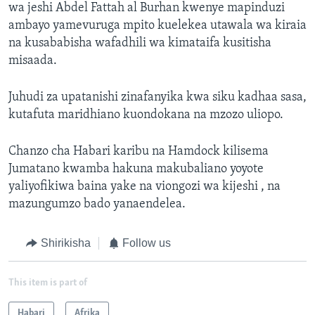
wa jeshi Abdel Fattah al Burhan kwenye mapinduzi
ambayo yamevuruga mpito kuelekea utawala wa kiraia
na kusababisha wafadhili wa kimataifa kusitisha
misaada.
Juhudi za upatanishi zinafanyika kwa siku kadhaa sasa,
kutafuta maridhiano kuondokana na mzozo uliopo.
Chanzo cha Habari karibu na Hamdock kilisema
Jumatano kwamba hakuna makubaliano yoyote
yaliyofikiwa baina yake na viongozi wa kijeshi , na
mazungumzo bado yanaendelea.
Shirikisha
Follow us
This item is part of
Habari
Afrika