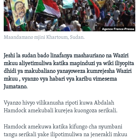
Maandamano mjini Khartoum, Sudan.
Jeshi la sudan bado linafanya mashauriano na Waziri
mkuu aliyetimuliwa katika mapinduzi ya wiki iliyopita
dhidi ya makubaliano yanayoweza kumrejesha Waziri
mkuu , vyanzo vya habari vya karibu vimesema
Jumatano.
Vyanzo hivyo vilikanusha ripoti kuwa Abdalah
Hamdock amekubali kurejea kuongoza serikali.
Hamdock amekuwa katika kifungo cha nyumbani
tangu serikali yake ilipotimuliwa na jenerakli mkuu