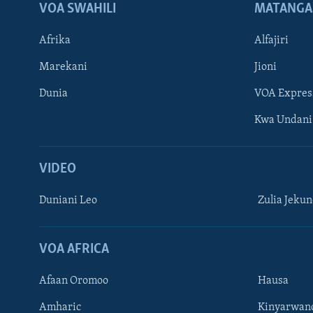
VOA SWAHILI
MATANGA
Afrika
Alfajiri
Marekani
Jioni
Dunia
VOA Expres
Kwa Undani
VIDEO
Duniani Leo
Zulia Jeku
VOA AFRICA
Afaan Oromoo
Hausa
Amharic
Kinyarwan