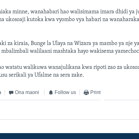
miaka minne, wanahabari hao walisimama imara dhidi ya ju
a ukosoaji kutoka kwa vyombo vya habari na wanaharakat
ki za kiraia, Bunge la Ulaya na Wizara ya mambo ya nje 
fa mbalimbali walilaani mashtaka hayo wakisema yamechoc
o watatu walikuwa wanajulikana kwa ripoti zao za ukosoa
u serikali ya Ufalme na sera zake.
a
Ona maoni
Follow us
Print