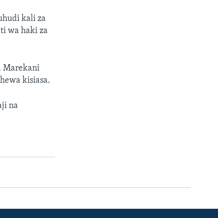
hudi kali za
i wa haki za
ya Marekani
hewa kisiasa.
ji na