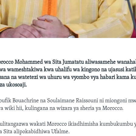
rocco Mohammed wa Sita Jumatatu aliwasamehe wanahab
a wameshtakiwa kwa uhalifu wa kingono na ujasusi kati
sana na watetezi wa uhuru wa vyombo vya habari kama kul
 za ukosoaji.
oufik Bouachrine na Soulaimane Raissouni ni miongoni m
wiki hii, kulingana na wizara ya sheria ya Morocco.
ulitangazwa wakati Morocco ikiadhimisha kumbukumbu y
Sita alipokabidhiwa Ufalme.