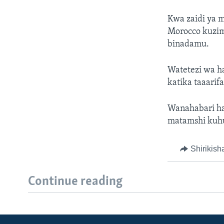
Kwa zaidi ya 
Morocco kuzim
binadamu.
Watetezi wa ha
katika taaari
Wanahabari ha
matamshi kuhus
Shirikish
Continue reading