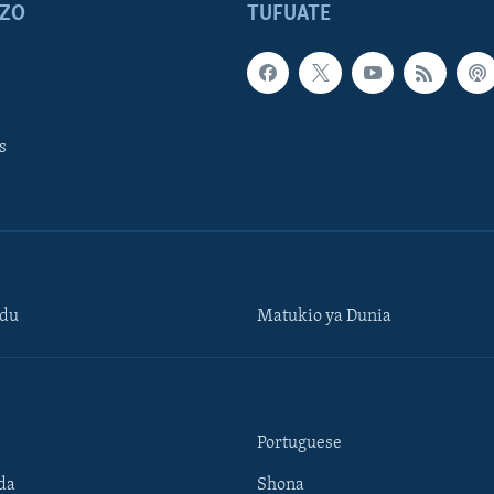
ZO
TUFUATE
s
ndu
Matukio ya Dunia
Portuguese
da
Shona