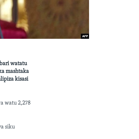
ari watatu
ka mashtaka
ipiza kisasi
wa watu 2,278
a siku