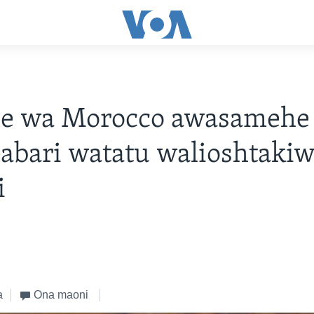
e wa Morocco awasamehe
abari watatu walioshtaki
i
a
Ona maoni