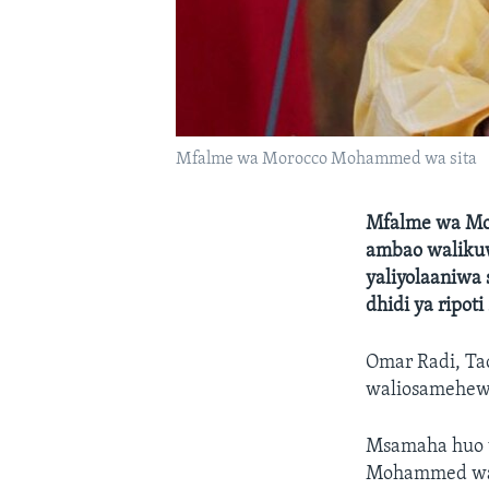
Mfalme wa Morocco Mohammed wa sita
Mfalme wa Mo
ambao walikuw
yaliyolaaniwa 
dhidi ya ripoti
Omar Radi, Ta
waliosamehewa 
Msamaha huo 
Mohammed wa 