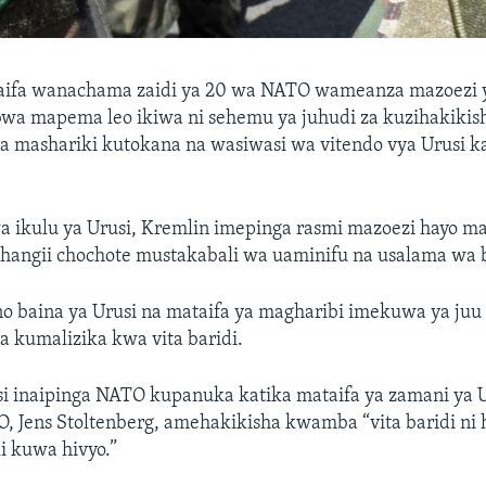
aifa wanachama zaidi ya 20 wa NATO wameanza mazoezi ya
wa mapema leo ikiwa ni sehemu ya juhudi za kuzihakikish
na mashariki kutokana na wasiwasi wa vitendo vya Urusi k
 ikulu ya Urusi, Kremlin imepinga rasmi mazoezi hayo 
angii chochote mustakabali wa uaminifu na usalama wa b
o baina ya Urusi na mataifa ya magharibi imekuwa ya juu
a kumalizika kwa vita baridi.
i inaipinga NATO kupanuka katika mataifa ya zamani ya U
Jens Stoltenberg, amehakikisha kwamba “vita baridi ni h
i kuwa hivyo.”