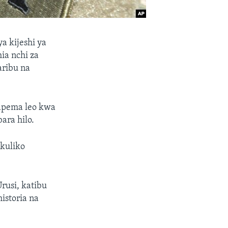
 kijeshi ya
ia nchi za
aribu na
mapema leo kwa
ara hilo.
 kuliko
rusi, katibu
istoria na