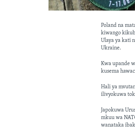
Poland na mat
kiwango kikub
Ulaya ya kati 
Ukraine.
Kwa upande wa
kusema hawach
Hali ya mvutan
ilivyokuwa tok
Japokuwa Urus
mkuu wa NATO, 
wanataka ibak