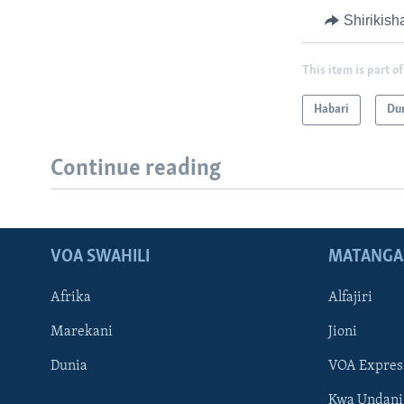
Shirikish
This item is part of
Habari
Du
Continue reading
VOA SWAHILI
MATANGA
Afrika
Alfajiri
Marekani
Jioni
Dunia
VOA Expres
Kwa Undani