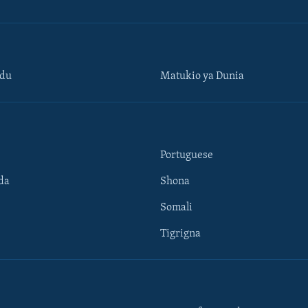
ndu
Matukio ya Dunia
Portuguese
da
Shona
Somali
Tigrigna