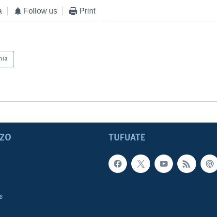
a
Follow us
Print
nia
ZO
TUFUATE
s