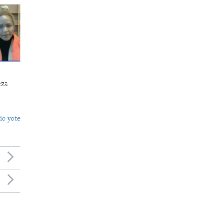
eza
o yote