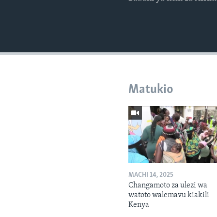
Matukio
MACHI 14, 2025
Changamoto za ulezi wa
watoto walemavu kiakili
Kenya