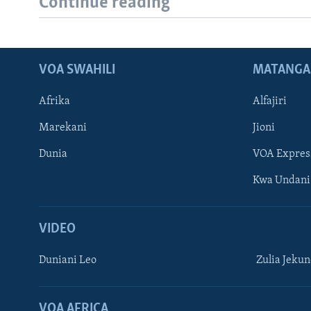
Continue reading
VOA SWAHILI
MATANGA
Afrika
Alfajiri
Marekani
Jioni
Dunia
VOA Expres
Kwa Undani
VIDEO
Duniani Leo
Zulia Jeku
VOA AFRICA