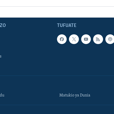
ZO
TUFUATE
s
ndu
Matukio ya Dunia