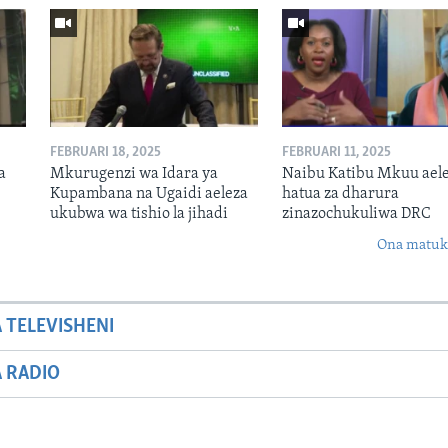
FEBRUARI 18, 2025
FEBRUARI 11, 2025
a
Mkurugenzi wa Idara ya
Naibu Katibu Mkuu ael
Kupambana na Ugaidi aeleza
hatua za dharura
ukubwa wa tishio la jihadi
zinazochukuliwa DRC
Ona matuki
A TELEVISHENI
A RADIO