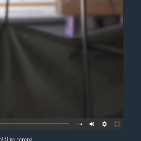
able
3:24
idi ya corona