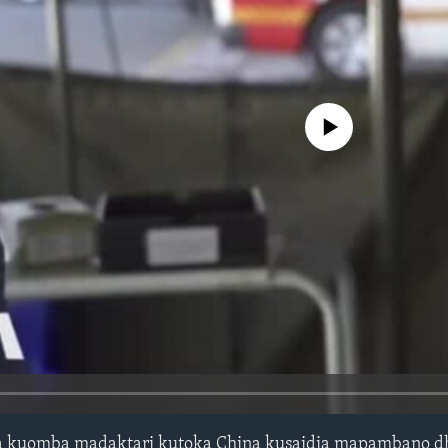
No media source currently avail
ka kuomba madaktari kutoka China kusaidia mapambano dh