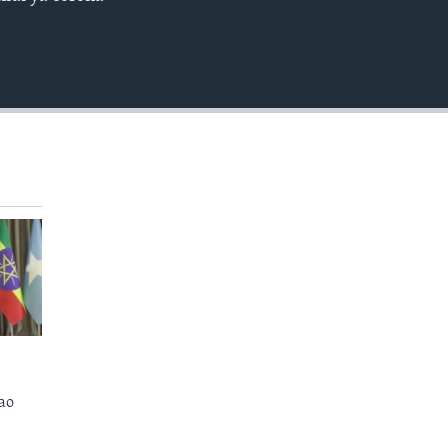
EMBED
ao