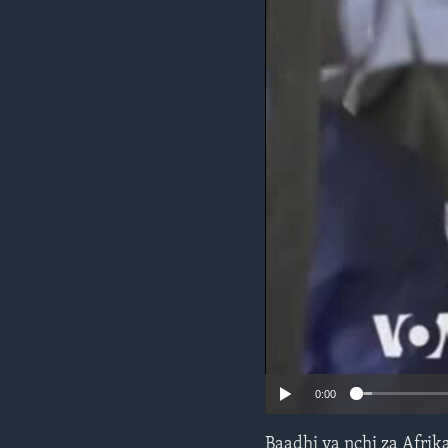
0:00
Baadhi ya nchi za Afri