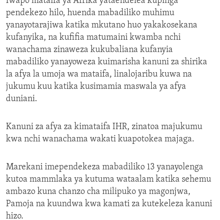
Iwapo mataifa ya Afrika yataendelea kupinga
pendekezo hilo, huenda mabadiliko muhimu
yanayotarajiwa katika mkutano huo yakakosekana
kufanyika, na kufifia matumaini kwamba nchi
wanachama zinaweza kukubaliana kufanyia
mabadiliko yanayoweza kuimarisha kanuni za shirika
la afya la umoja wa mataifa, linalojaribu kuwa na
jukumu kuu katika kusimamia maswala ya afya
duniani.
Kanuni za afya za kimataifa IHR, zinatoa majukumu
kwa nchi wanachama wakati kuapotokea majaga.
Marekani imependekeza mabadiliko 13 yanayolenga
kutoa mammlaka ya kutuma wataalam katika sehemu
ambazo kuna chanzo cha milipuko ya magonjwa,
Pamoja na kuundwa kwa kamati za kutekeleza kanuni
hizo.