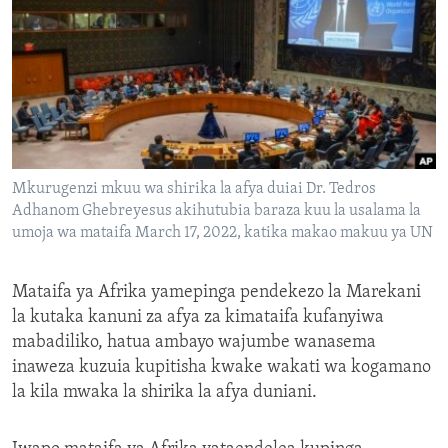
Mkurugenzi mkuu wa shirika la afya duiai Dr. Tedros
Adhanom Ghebreyesus akihutubia baraza kuu la usalama la
umoja wa mataifa March 17, 2022, katika makao makuu ya UN
Mataifa ya Afrika yamepinga pendekezo la Marekani
la kutaka kanuni za afya za kimataifa kufanyiwa
mabadiliko, hatua ambayo wajumbe wanasema
inaweza kuzuia kupitisha kwake wakati wa kogamano
la kila mwaka la shirika la afya duniani.