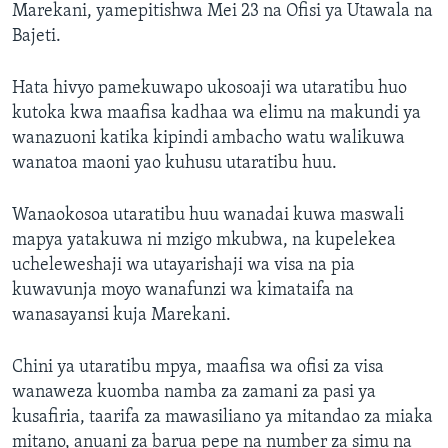
Marekani, yamepitishwa Mei 23 na Ofisi ya Utawala na
Bajeti.
Hata hivyo pamekuwapo ukosoaji wa utaratibu huo
kutoka kwa maafisa kadhaa wa elimu na makundi ya
wanazuoni katika kipindi ambacho watu walikuwa
wanatoa maoni yao kuhusu utaratibu huu.
Wanaokosoa utaratibu huu wanadai kuwa maswali
mapya yatakuwa ni mzigo mkubwa, na kupelekea
ucheleweshaji wa utayarishaji wa visa na pia
kuwavunja moyo wanafunzi wa kimataifa na
wanasayansi kuja Marekani.
Chini ya utaratibu mpya, maafisa wa ofisi za visa
wanaweza kuomba namba za zamani za pasi ya
kusafiria, taarifa za mawasiliano ya mitandao za miaka
mitano, anuani za barua pepe na number za simu na