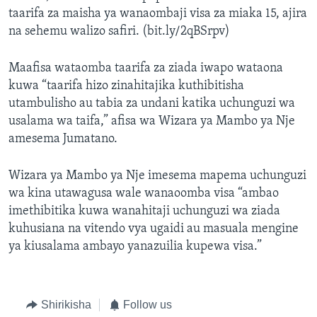
taarifa za maisha ya wanaombaji visa za miaka 15, ajira
na sehemu walizo safiri. (bit.ly/2qBSrpv)
Maafisa wataomba taarifa za ziada iwapo wataona
kuwa “taarifa hizo zinahitajika kuthibitisha
utambulisho au tabia za undani katika uchunguzi wa
usalama wa taifa,” afisa wa Wizara ya Mambo ya Nje
amesema Jumatano.
Wizara ya Mambo ya Nje imesema mapema uchunguzi
wa kina utawagusa wale wanaoomba visa “ambao
imethibitika kuwa wanahitaji uchunguzi wa ziada
kuhusiana na vitendo vya ugaidi au masuala mengine
ya kiusalama ambayo yanazuilia kupewa visa.”
Shirikisha
Follow us