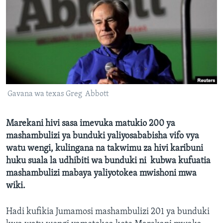
Gavana wa texas Greg Abbott
Marekani hivi sasa imevuka matukio 200 ya
mashambulizi ya bunduki yaliyosababisha vifo vya
watu wengi, kulingana na takwimu za hivi karibuni
huku suala la udhibiti wa bunduki ni kubwa kufuatia
mashambulizi mabaya yaliyotokea mwishoni mwa
wiki.
Hadi kufikia Jumamosi mashambulizi 201 ya bunduki