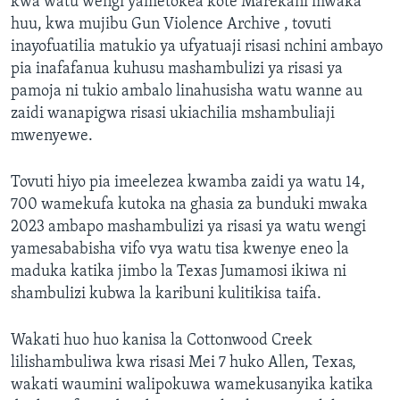
kwa watu wengi yametokea kote Marekani mwaka
huu, kwa mujibu Gun Violence Archive , tovuti
inayofuatilia matukio ya ufyatuaji risasi nchini ambayo
pia inafafanua kuhusu mashambulizi ya risasi ya
pamoja ni tukio ambalo linahusisha watu wanne au
zaidi wanapigwa risasi ukiachilia mshambuliaji
mwenyewe.
Tovuti hiyo pia imeelezea kwamba zaidi ya watu 14,
700 wamekufa kutoka na ghasia za bunduki mwaka
2023 ambapo mashambulizi ya risasi ya watu wengi
yamesababisha vifo vya watu tisa kwenye eneo la
maduka katika jimbo la Texas Jumamosi ikiwa ni
shambulizi kubwa la karibuni kulitikisa taifa.
Wakati huo huo kanisa la Cottonwood Creek
lilishambuliwa kwa risasi Mei 7 huko Allen, Texas,
wakati waumini walipokuwa wamekusanyika katika