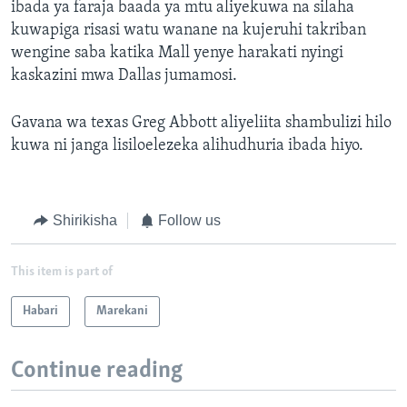
ibada ya faraja baada ya mtu aliyekuwa na silaha
kuwapiga risasi watu wanane na kujeruhi takriban
wengine saba katika Mall yenye harakati nyingi
kaskazini mwa Dallas jumamosi.
Gavana wa texas Greg Abbott aliyeliita shambulizi hilo
kuwa ni janga lisiloelezeka alihudhuria ibada hiyo.
Shirikisha
Follow us
This item is part of
Habari
Marekani
Continue reading