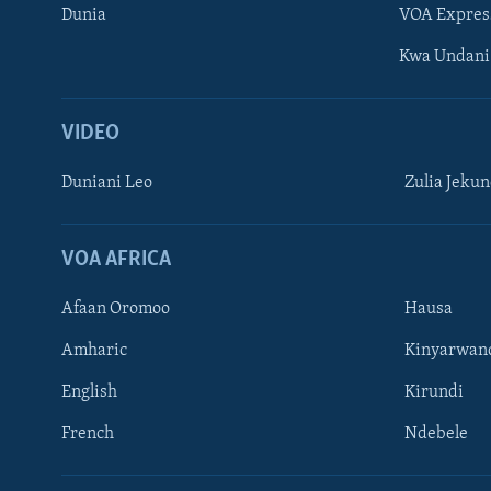
Dunia
VOA Expres
Kwa Undani
VIDEO
Duniani Leo
Zulia Jeku
VOA AFRICA
Afaan Oromoo
Hausa
Amharic
Kinyarwan
English
Kirundi
French
Ndebele
TUFUATE