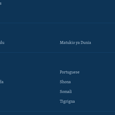
s
ndu
Matukio ya Dunia
Portuguese
da
Shona
Somali
Tigrigna