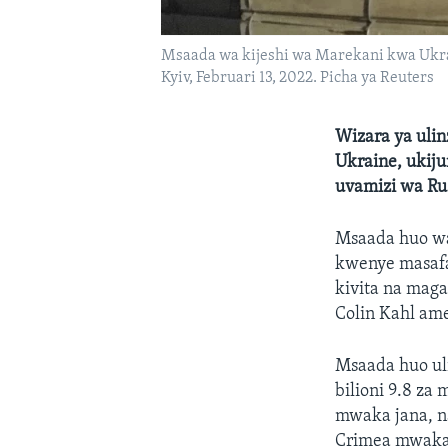
Msaada wa kijeshi wa Marekani kwa Ukrai
Kyiv, Februari 13, 2022. Picha ya Reuters
Wizara ya ulin
Ukraine, ukiju
uvamizi wa Ru
Msaada huo wa
kwenye masafa
kivita na maga
Colin Kahl am
Msaada huo uli
bilioni 9.8 za
mwaka jana, na
Crimea mwaka