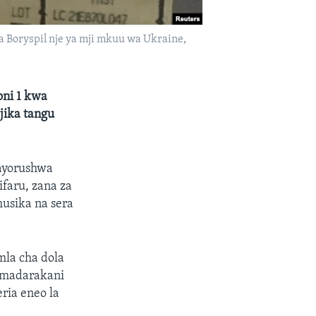
Boryspil nje ya mji mkuu wa Ukraine,
oni 1 kwa
jika tangu
nayorushwa
faru, zana za
husika na sera
mla cha dola
e madarakani
eria eneo la