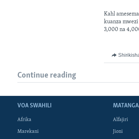
Kahl amesema 
kuanza mwezi F
3,000 na 4,00
Shirikish
Continue reading
VOA SWAHILI
MATANGA
Afrika
Alfajiri
Marekani
Jioni