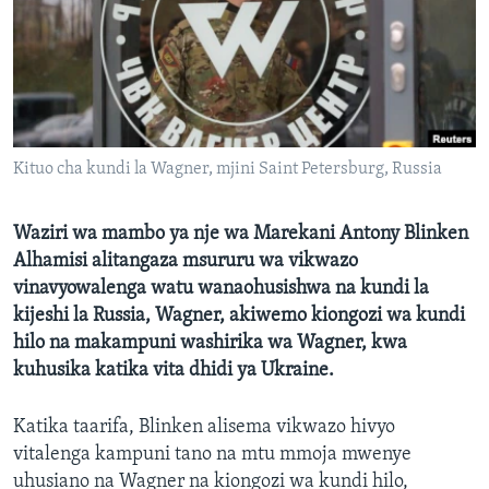
Kituo cha kundi la Wagner, mjini Saint Petersburg, Russia
Waziri wa mambo ya nje wa Marekani Antony Blinken
Alhamisi alitangaza msururu wa vikwazo
vinavyowalenga watu wanaohusishwa na kundi la
kijeshi la Russia, Wagner, akiwemo kiongozi wa kundi
hilo na makampuni washirika wa Wagner, kwa
kuhusika katika vita dhidi ya Ukraine.
Katika taarifa, Blinken alisema vikwazo hivyo
vitalenga kampuni tano na mtu mmoja mwenye
uhusiano na Wagner na kiongozi wa kundi hilo,