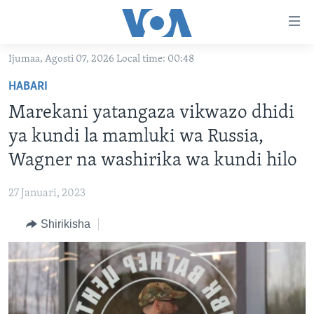
Upatikanaji
viungo
Nenda
Ijumaa, Agosti 07, 2026 Local time: 00:48
habari
HABARI
HABARI
kuu
VIDEO
KENYA
Nenda
Marekani yatangaza vikwazo dhidi
MATANGAZO YETU
katika
TANZANIA
DUNIANI LEO
ya kundi la mamluki wa Russia,
urambazaji
JARIDA LA WIKIENDI
JAMHURI YA KIDEMOKRASIA YA KONGO
MAISHA NA AFYA
ALFAJIRI 0300 UTC
Wagner na washirika wa kundi hilo
Nenda
MAHOJIANO MAALUM: HABARI POTOFU
RWANDA
ZULIA JEKUNDU
VOA EXPRESS 1330 UTC
katika
27 Januari, 2023
tafuta
UGANDA
JIONI 1630 UTC
TUFUATE
Shirikisha
BURUNDI
KWA UNDANI 1800 UTC
AFRIKA
MAREKANI
Lugha
DUNIA