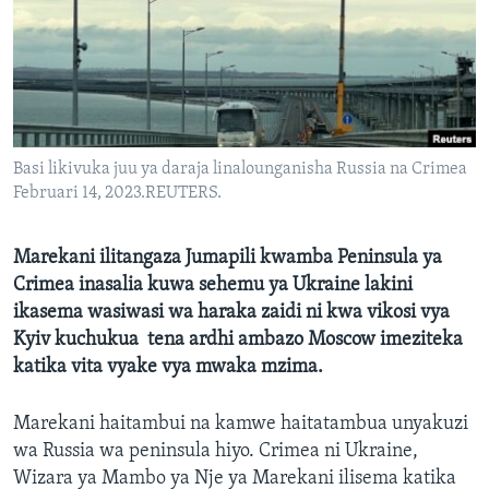
Basi likivuka juu ya daraja linalounganisha Russia na Crimea
Februari 14, 2023.REUTERS.
Marekani ilitangaza Jumapili kwamba Peninsula ya
Crimea inasalia kuwa sehemu ya Ukraine lakini
ikasema wasiwasi wa haraka zaidi ni kwa vikosi vya
Kyiv kuchukua tena ardhi ambazo Moscow imeziteka
katika vita vyake vya mwaka mzima.
Marekani haitambui na kamwe haitatambua unyakuzi
wa Russia wa peninsula hiyo. Crimea ni Ukraine,
Wizara ya Mambo ya Nje ya Marekani ilisema katika