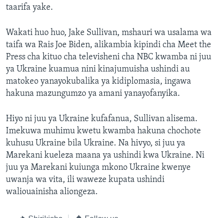
taarifa yake.
Wakati huo huo, Jake Sullivan, mshauri wa usalama wa
taifa wa Rais Joe Biden, alikambia kipindi cha Meet the
Press cha kituo cha televisheni cha NBC kwamba ni juu
ya Ukraine kuamua nini kinajumuisha ushindi au
matokeo yanayokubalika ya kidiplomasia, ingawa
hakuna mazungumzo ya amani yanayofanyika.
Hiyo ni juu ya Ukraine kufafanua, Sullivan alisema.
Imekuwa muhimu kwetu kwamba hakuna chochote
kuhusu Ukraine bila Ukraine. Na hivyo, si juu ya
Marekani kueleza maana ya ushindi kwa Ukraine. Ni
juu ya Marekani kuiunga mkono Ukraine kwenye
uwanja wa vita, ili waweze kupata ushindi
waliouainisha aliongeza.