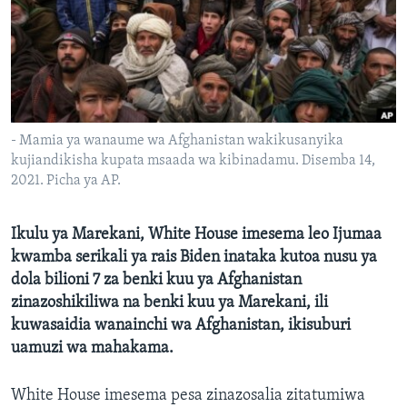
- Mamia ya wanaume wa Afghanistan wakikusanyika
kujiandikisha kupata msaada wa kibinadamu. Disemba 14,
2021. Picha ya AP.
Ikulu ya Marekani, White House imesema leo Ijumaa
kwamba serikali ya rais Biden inataka kutoa nusu ya
dola bilioni 7 za benki kuu ya Afghanistan
zinazoshikiliwa na benki kuu ya Marekani, ili
kuwasaidia wanainchi wa Afghanistan, ikisuburi
uamuzi wa mahakama.
White House imesema pesa zinazosalia zitatumiwa