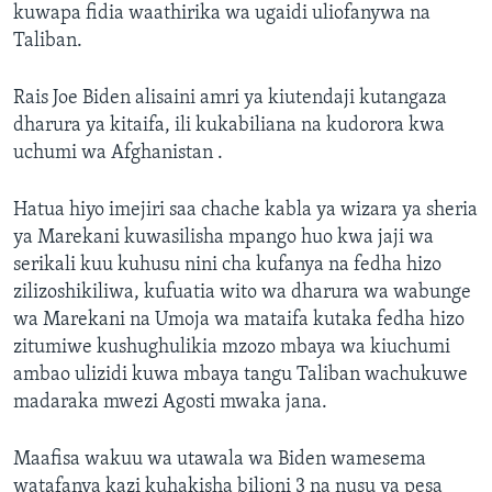
kuwapa fidia waathirika wa ugaidi uliofanywa na
Taliban.
Rais Joe Biden alisaini amri ya kiutendaji kutangaza
dharura ya kitaifa, ili kukabiliana na kudorora kwa
uchumi wa Afghanistan .
Hatua hiyo imejiri saa chache kabla ya wizara ya sheria
ya Marekani kuwasilisha mpango huo kwa jaji wa
serikali kuu kuhusu nini cha kufanya na fedha hizo
zilizoshikiliwa, kufuatia wito wa dharura wa wabunge
wa Marekani na Umoja wa mataifa kutaka fedha hizo
zitumiwe kushughulikia mzozo mbaya wa kiuchumi
ambao ulizidi kuwa mbaya tangu Taliban wachukuwe
madaraka mwezi Agosti mwaka jana.
Maafisa wakuu wa utawala wa Biden wamesema
watafanya kazi kuhakisha bilioni 3 na nusu ya pesa