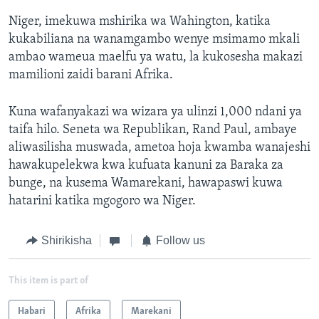
Niger, imekuwa mshirika wa Wahington, katika
kukabiliana na wanamgambo wenye msimamo mkali
ambao wameua maelfu ya watu, la kukosesha makazi
mamilioni zaidi barani Afrika.
Kuna wafanyakazi wa wizara ya ulinzi 1,000 ndani ya
taifa hilo. Seneta wa Republikan, Rand Paul, ambaye
aliwasilisha muswada, ametoa hoja kwamba wanajeshi
hawakupelekwa kwa kufuata kanuni za Baraka za
bunge, na kusema Wamarekani, hawapaswi kuwa
hatarini katika mgogoro wa Niger.
Shirikisha
Follow us
This item is part of
Habari
Afrika
Marekani