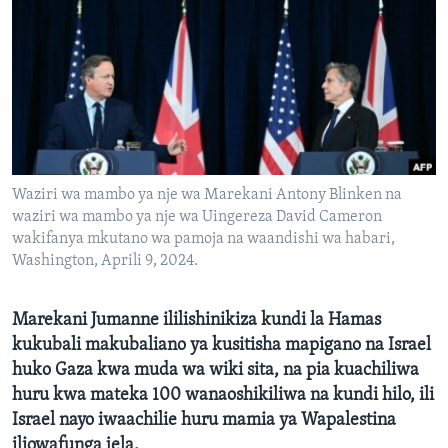
Waziri wa mambo ya nje wa Marekani Antony Blinken na
waziri wa mambo ya nje wa Uingereza David Cameron
wakifanya mkutano wa pamoja na waandishi wa habari,
Washington, Aprili 9, 2024.
Marekani Jumanne ililishinikiza kundi la Hamas
kukubali makubaliano ya kusitisha mapigano na Israel
huko Gaza kwa muda wa wiki sita, na pia kuachiliwa
huru kwa mateka 100 wanaoshikiliwa na kundi hilo, ili
Israel nayo iwaachilie huru mamia ya Wapalestina
iliowafunga jela.