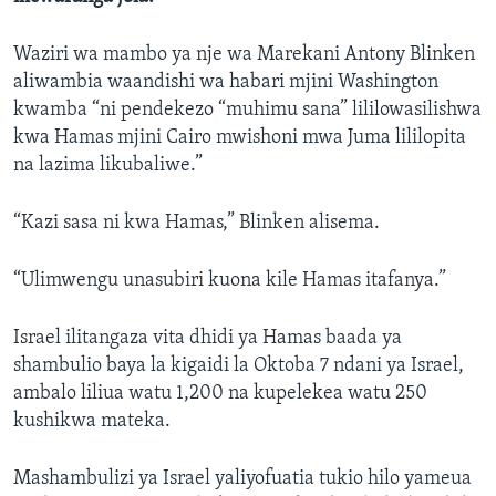
Waziri wa mambo ya nje wa Marekani Antony Blinken
aliwambia waandishi wa habari mjini Washington
kwamba “ni pendekezo “muhimu sana” lililowasilishwa
kwa Hamas mjini Cairo mwishoni mwa Juma lililopita
na lazima likubaliwe.”
“Kazi sasa ni kwa Hamas,” Blinken alisema.
“Ulimwengu unasubiri kuona kile Hamas itafanya.”
Israel ilitangaza vita dhidi ya Hamas baada ya
shambulio baya la kigaidi la Oktoba 7 ndani ya Israel,
ambalo liliua watu 1,200 na kupelekea watu 250
kushikwa mateka.
Mashambulizi ya Israel yaliyofuatia tukio hilo yameua